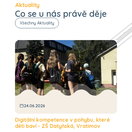
Aktuality
Co se u nás právě děje
Všechny Aktuality
24.06.2026
k
Digitální kompetence v pohybu, které
P
děti baví - ZŠ Datyňská, Vratimov
2