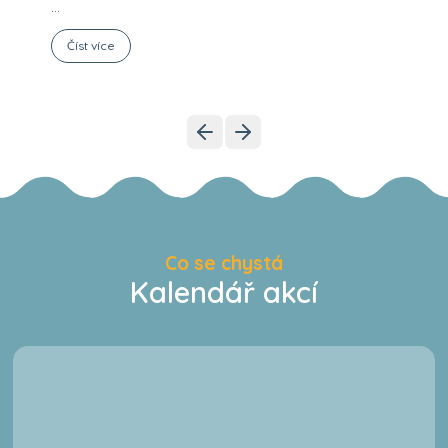
...
Číst více
Co se chystá
Kalendář akcí