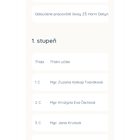
Odloučené pracoviště školy ZŠ Horní Datyně - Vratimovská 6
1. stupeň
Třída
Třídní učitel
Kabinet
1. C
Mgr. Zuzana Kolkop Tvardková
HD
z
2. C
Mgr. Kristýna Eva Čechová
HD
3. C
Mgr. Jana Krulová
HD
j