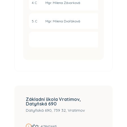
4. C
Mgr. Milena Závorková
HD
5. C
Mgr. Milena Dvořáková
HD
Základní škola Vratimov,
Datyňská 690
Datyňská 690, 739 32, Vratimov
IČO:
47861665