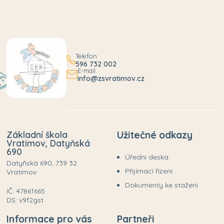
Telefon
596 732 002
E-mail
info@zsvratimov.cz
Základní škola
Užitečné odkazy
Vratimov, Datyňská
690
Úřední deska
Datyňská 690, 739 32
Přijímací řízení
Vratimov
Dokumenty ke stažení
IČ: 47861665
DS: v9f2gst
Informace pro vás
Partneři