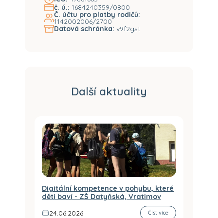
č. ú.:
1684240359/0800
Č. účtu pro platby rodičů:
1142002006/2700
Datová schránka:
v9f2gst
Další aktuality
Digitální kompetence v pohybu, které
děti baví - ZŠ Datyňská, Vratimov
24.06.2026
Číst více