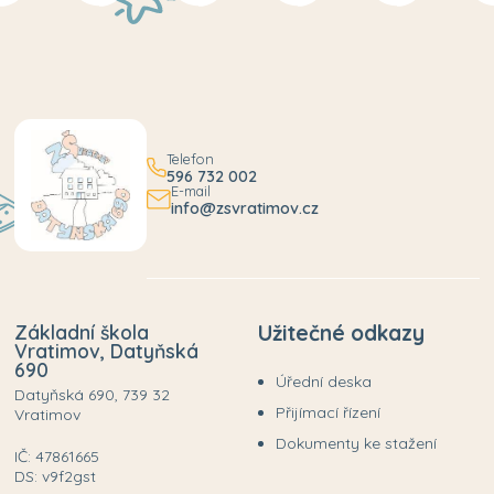
Telefon
596 732 002
E-mail
info@zsvratimov.cz
Základní škola
Užitečné odkazy
Vratimov, Datyňská
690
Úřední deska
Datyňská 690, 739 32
Přijímací řízení
Vratimov
Dokumenty ke stažení
IČ: 47861665
DS: v9f2gst