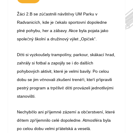
č
ě
Žáci 2.B se zú
astnili návšt
vy UM Parku v
č
Radvanicích, kde je
ekalo sportovní dopoledne
plné pohybu, her a zábavy. Akce byla pojata jako
č
č
spole
ný školní a družinový výlet „Opi
ek“.
ě
D
ti si vyzkoušely trampolíny, parkour, skákací hrad,
zahrály si fotbal a zapojily se i do dalších
pohybových aktivit, které je velmi bavily. Po celou
ě
ř
ř
ř
dobu se jim v
novali zkušení trené
i, kte
í p
ipravili
ě
ě
ě
pestrý program a trp
liv
d
ti provázeli jednotlivými
stanovišti.
ě
ř
č
Nechyb
lo ani p
íjemné zázemí a ob
erstvení, které
ě
ř
d
tem zp
íjemnilo celé dopoledne. Atmosféra byla
ř
po celou dobu velmi p
átelská a veselá.