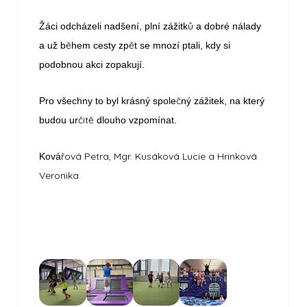
ů
Žáci odcházeli nadšení, plní zážitk
a dobré nálady
ě
ě
a už b
hem cesty zp
t se mnozí ptali, kdy si
podobnou akci zopakují.
č
Pro všechny to byl krásný spole
ný zážitek, na který
čitě
budou ur
dlouho vzpomínat.
řová Petra, Mgr. Kusáková Lucie a Hrinková
Ková
Veronika