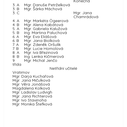
Konečná
3. A
Mgr. Danuše Petrželková
3. B
Mgr. Šárka Máchová
3. C
Mgr. Jana
Chamrádová
4. A
Mgr. Markéta Ögeerová
4. B
Mgr. Alena Kabátová
5. A
Mgr. Gabriela Kalužová
5. B
Ing. Martina Paluchová
6. A
Mgr. Eva Eliášová
6. B
Mgr. Jana Biolková
7. A
Mgr. Zdeněk Oršulík
7. B
Mgr. Lucie Homolová
8. A
Mgr. Iva Březinová
8. B
Ing. Lenka Kičmerová
9.
Mgr. Michal Jenčo
třída
Netřídní učitelé
Vratimov
Mgr. Darja Kuchařová
Mgr. Jana Mičulková
Mgr. Věra Jonášová
Magdalena Kolková
Mgr. Ladislav Ludvigh
Mgr. Jana Richterová
Mgr. Ivo Stavinoha
Mgr. Monika Štefková