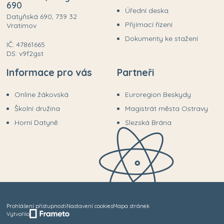
690
Úřední deska
Datyňská 690, 739 32
Přijímací řízení
Vratimov
Dokumenty ke stažení
IČ: 47861665
DS: v9f2gst
Informace pro vás
Partneři
Online žákovská
Euroregion Beskydy
Školní družina
Magistrát města Ostravy
Horní Datyně
Slezská Brána
Prohlášení přístupnosti
Nastavení cookies
Mapa stránek
Vytvořilo