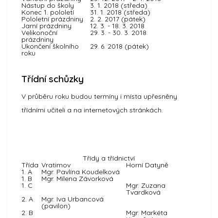
Nástup do školy
3. 1. 2018 (středa)
Konec 1. pololetí
31. 1. 2018 (středa)
Pololetní prázdniny
2. 2. 2017 (pátek)
Jarní prázdniny
12. 3. - 18. 3. 2018
Velikonoční
29. 3. - 30. 3. 2018
prázdniny
Ukončení školního
29. 6. 2018 (pátek)
roku
Třídní schůzky
V průběru roku budou termíny i místa upřesněny
třídními učiteli a na internetových stránkách.
Třídy a třídnictví
Třída
Vratimov
Horní Datyně
1. A
Mgr. Pavlína Koudelková
1. B
Mgr. Milena Závorková
1. C
Mgr. Zuzana
Tvardková
2. A
Mgr. Iva Urbancová
(pavilon)
2. B
Mgr. Markéta