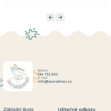
Telefon
596 732 002
E-mail
info@zsvratimov.cz
Základní škola
Užitečné odkazy