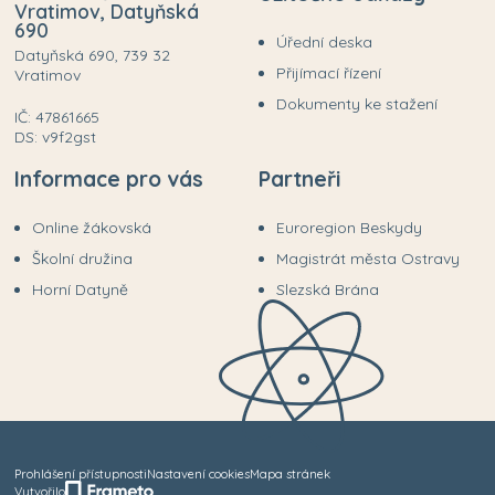
Vratimov, Datyňská
690
Úřední deska
Datyňská 690, 739 32
Přijímací řízení
Vratimov
Dokumenty ke stažení
IČ: 47861665
DS: v9f2gst
Informace pro vás
Partneři
Online žákovská
Euroregion Beskydy
Školní družina
Magistrát města Ostravy
Horní Datyně
Slezská Brána
Prohlášení přístupnosti
Nastavení cookies
Mapa stránek
Vytvořilo