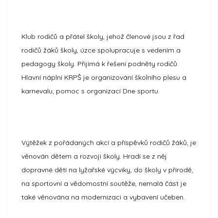
Klub rodičů a přátel školy, jehož členové jsou z řad
rodičů žáků školy, úzce spolupracuje s vedením a
pedagogy školy. Přijímá k řešení podněty rodičů.
Hlavní náplní KRPŠ je organizování školního plesu a
karnevalu, pomoc s organizací Dne sportu.
Výtěžek z pořádaných akcí a příspěvků rodičů žáků, je
věnován dětem a rozvoji školy. Hradí se z něj
dopravné dětí na lyžařské výcviky, do školy v přírodě,
na sportovní a vědomostní soutěže, nemalá část je
také věnována na modernizaci a vybavení učeben.