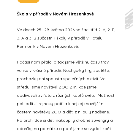
Škola v přírodě v Novém Hrozenkově
Ve dnech 25.–29. května 2026 se žáci tříd 2. A, 2. B,
3. A a 3. B zúčastnili školy v přírodě v Hotelu
Permoník v Novém Hrozenkově.
Počasí nám přálo, a tak jsme většinu času trávili
venku v krásné přírodě. Nechyběly hry, soutěže,
procházky ani spousta společných aktivit. Ve
středu jsme navštívili ZOO Zlín, kde jsme
obdivovali zvířata z různých koutů světa. Možnost
pohladit si rejnoky patřila k nejzajímavějším
částem návštěvy ZOO a děti z ní byly nadšené.
Po prohlídce si děti nakoupily drobné suvenýry a
dárečky na památku a poté jsme se vydali zpět