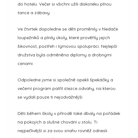
do hotelu. Večer si všichni užili diskotéku plnou
tance a zábavy.
Ve čtvrtek dopoledne se děti proměnily v hledače
loupežníků a plnily úkoly, které prověřily jejich
šikovnost, postřeh i týmovou spolupráci. Nejlepší
družstva byla odměněna diplomy a drobnými
cenami.
Odpoledne jsme si společně opekli špekáčky a
večerní program patřil stezce odvahy, na kterou
se vydali pouze ti nejodvážnější.
Děti během školy v přírodě také dbaly na pořádek
na pokojích a slušné chování u stolu. Ti
nejpečlivější si za svou snahu rovněž odnesli