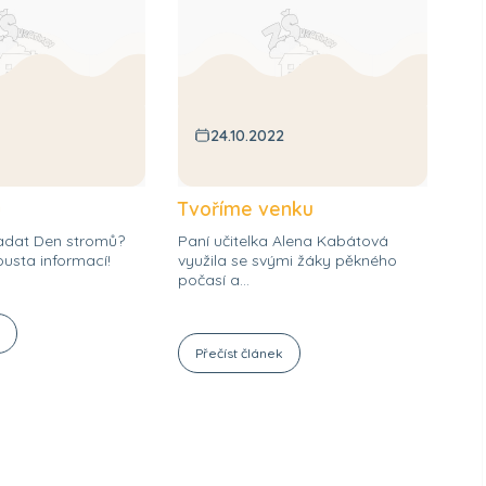
24.10.2022
ů
Tvoříme venku
adat Den stromů?
Paní učitelka Alena Kabátová
usta informací!
využila se svými žáky pěkného
počasí a...
k
Přečíst článek