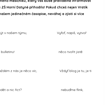
ediného měsíčníku, který vás bude pravidelně informovat
 ZŠ Horní Datyně přihodilo! Pokud chceš nejen Vratík
v našem jedinečném časopise, neváhej a zjisti si více
ží být v našem týmu, Vyfoť, napiš, vytvoř
pěje do bulletinu! něco tvořit jistě
m z nás je něco víc, Vždyť blog je tu, je ti
 sedět a nic říct? nebuďme flink,