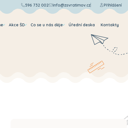
596 732 002
info@zsvratimov.cz
Přihlášení
me
Akce ŠD
Co se u nás děje
Úřední deska
Kontakty