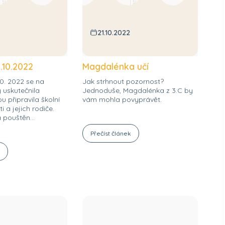
21.10.2022
.10.2022
Magdalénka učí
10. 2022 se na
Jak strhnout pozornost?
 uskutečnila
Jednoduše, Magdalénka z 3.C by
u připravila školní
vám mohla povyprávět.
i a jejich rodiče.
 pouštěn...
Přečíst článek
k