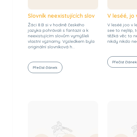
Slovník neexistujících slov
V leséé, jo
Žáci 8.B si v hodině českého
V leséé joo v le
jazyka pohrávali s fantazií a k
see to nejlííp,
neexistujícím slovům vymýšleli
těžká věc to n
vlastní významy. Výsledkem byla
nikdy nikdo ne
originální slovníková h...
Přečíst článe
Přečíst článek