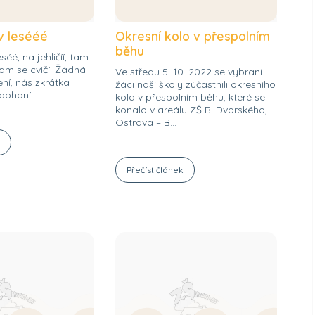
 v lesééé
Okresní kolo v přespolním
běhu
séé, na jehličíí, tam
 tam se cvičí! Žádná
Ve středu 5. 10. 2022 se vybraní
ení, nás zkrátka
žáci naší školy zúčastnili okresního
dohoní!
kola v přespolním běhu, které se
konalo v areálu ZŠ B. Dvorského,
Ostrava – B...
k
Přečíst článek