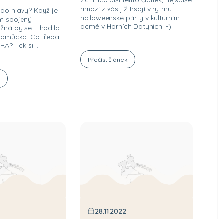
Zatímco píši tento článek, nejspíše
mnozí z vás již trsají v rytmu
í do hlavy? Když je
halloweenské párty v kulturním
ním spojený
domě v Horních Datyních :-).
ná by se ti hodila
pomůcka. Co třeba
? Tak si ...
Přečíst článek
k
28.11.2022