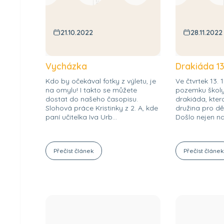
21.10.2022
28.11.2022
Vycházka
Drakiáda 13
Kdo by očekával fotky z výletu, je
Ve čtvrtek 13. 
na omylu! I takto se můžete
pozemku školy
dostat do našeho časopisu.
drakiáda, ktero
Slohová práce Kristinky z 2. A, kde
družina pro dět
paní učitelka Iva Urb...
Došlo nejen na
Přečíst článek
Přečíst článe