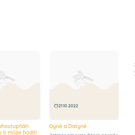
21.10.2022
uhostupňáři
Dýně a Datyně
e ti může hodit!