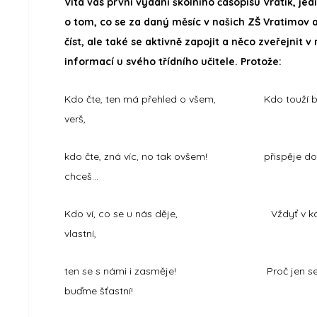
Vítá vás první vydání školního časopisu Vratík, j
o tom, co se za daný měsíc v našich ZŠ Vratimov a
číst, ale také se aktivně zapojit a něco zveřejnit 
informací u svého třídního učitele. Protože:
Kdo čte, ten má přehled o všem, Kdo tou
verš,
kdo čte, zná víc, no tak ovšem! přis
chceš...
Kdo ví, co se u nás děje, Vždyť v každé
vlastní,
ten se s námi i zasměje! Proč jen
buďme šťastní!