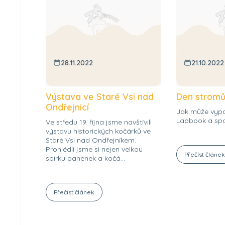
28.11.2022
21.10.2022
Výstava ve Staré Vsi nad
Den strom
Ondřejnicí
Jak může vyp
Lapbook a spo
Ve středu 19. října jsme navštívili
výstavu historických kočárků ve
Staré Vsi nad Ondřejníkem.
Prohlédli jsme si nejen velkou
Přečíst článe
sbírku panenek a kočá...
Přečíst článek