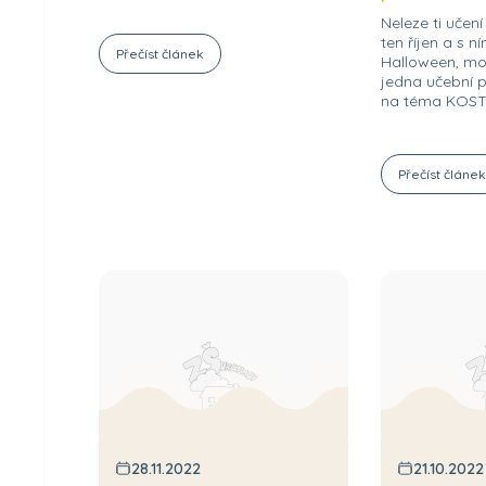
Neleze ti učen
ten říjen a s 
Přečíst článek
Halloween, mož
jedna učební 
na téma KOSTRA
Přečíst článe
28.11.2022
21.10.2022