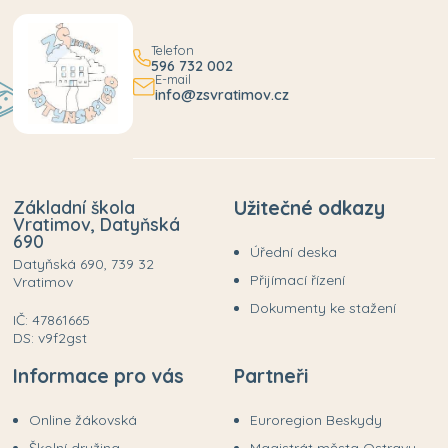
Telefon
596 732 002
E-mail
info@zsvratimov.cz
Základní škola
Užitečné odkazy
Vratimov, Datyňská
690
Úřední deska
Datyňská 690, 739 32
Přijímací řízení
Vratimov
Dokumenty ke stažení
IČ: 47861665
DS: v9f2gst
Informace pro vás
Partneři
Online žákovská
Euroregion Beskydy