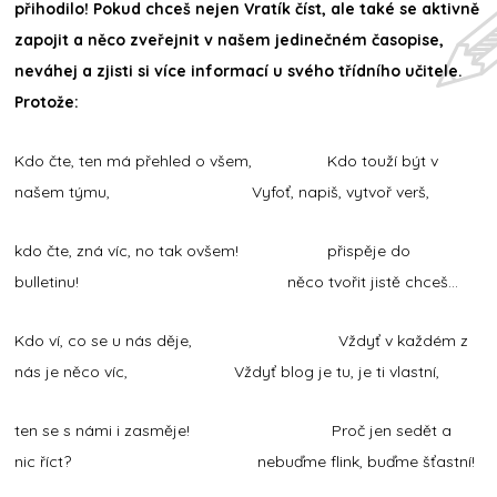
přihodilo! Pokud chceš nejen Vratík číst, ale také se aktivně
zapojit a něco zveřejnit v našem jedinečném časopise,
neváhej a zjisti si více informací u svého třídního učitele.
Protože:
Kdo čte, ten má přehled o všem, Kdo touží být v
našem týmu, Vyfoť, napiš, vytvoř verš,
kdo čte, zná víc, no tak ovšem! přispěje do
bulletinu! něco tvořit jistě chceš...
Kdo ví, co se u nás děje, Vždyť v každém z
nás je něco víc, Vždyť blog je tu, je ti vlastní,
ten se s námi i zasměje! Proč jen sedět a
nic říct? nebuďme flink, buďme šťastní!