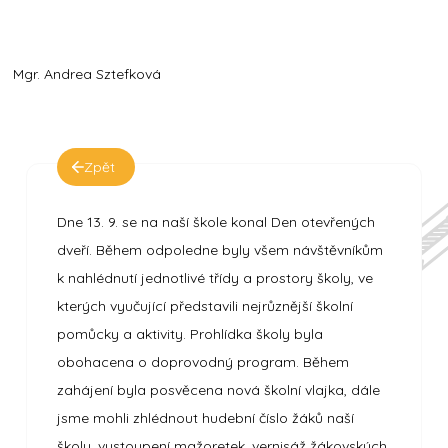
Mgr. Andrea Sztefková
Zpět
Dne 13. 9. se na naší škole konal Den otevřených
dveří. Během odpoledne byly všem návštěvníkům
k nahlédnutí jednotlivé třídy a prostory školy, ve
kterých vyučující představili nejrůznější školní
pomůcky a aktivity. Prohlídka školy byla
obohacena o doprovodný program. Během
zahájení byla posvěcena nová školní vlajka, dále
jsme mohli zhlédnout hudební číslo žáků naší
školy, vystoupení mažoretek, vernisáž žákovských