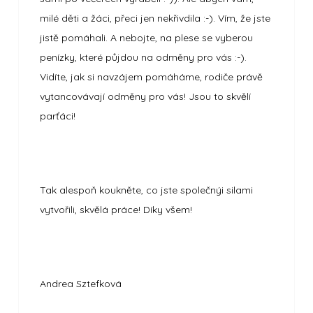
milé děti a žáci, přeci jen nekřivdila :-). Vím, že jste
jistě pomáhali. A nebojte, na plese se vyberou
penízky, které půjdou na odměny pro vás :-).
Vidíte, jak si navzájem pomáháme, rodiče právě
vytancovávají odměny pro vás! Jsou to skvělí
parťáci!
Tak alespoň koukněte, co jste společnýi silami
vytvořili, skvělá práce! Díky všem!
Andrea Sztefková