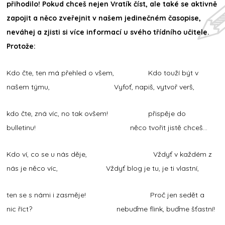
přihodilo! Pokud chceš nejen Vratík číst, ale také se aktivně
zapojit a něco zveřejnit v našem jedinečném časopise,
neváhej a zjisti si více informací u svého třídního učitele.
Protože:
Kdo čte, ten má přehled o všem, Kdo touží být v
našem týmu, Vyfoť, napiš, vytvoř verš,
kdo čte, zná víc, no tak ovšem! přispěje do
bulletinu! něco tvořit jistě chceš...
Kdo ví, co se u nás děje, Vždyť v každém z
nás je něco víc, Vždyť blog je tu, je ti vlastní,
ten se s námi i zasměje! Proč jen sedět a
nic říct? nebuďme flink, buďme šťastní!