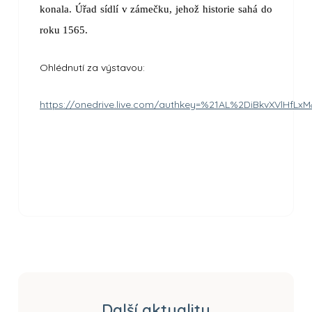
konala. Úřad sídlí v zámečku, jehož historie sahá do
roku 1565.
Ohlédnutí za výstavou:
https://onedrive.live.com/authkey=%21AL%2DiBkvXVlHf
Další aktuality