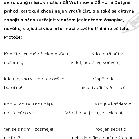
se za daný měsíc v našich ZŠ Vratimov a ZŠ Horní Datyně
přihodilo! Pokud chceš nejen Vratík číst, ale také se aktivně
zapojit a něco zveřejnit v našem jedinečném časopise,
neváhej a zjisti si více informací u svého třídního učitele.
Protože:
Kdo čte, ten má přehled o všem, Kdo touží být v
našem týmu, Vyfoť, napiš, vytvoř verš,
kdo čte, zná víc, no tak ovšem! přispěje do
bulletinu! něco tvořit jistě chceš...
Kdo ví, co se u nás děje, Vždyť v každém z
nás je něco víc, Vždyť blog je tu, je ti vlastní,
ten se s námi i zasměje! Proč jen sedět a
nic říct? nebuďme flink, buďme šťastní!