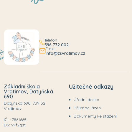
Telefon
596 732 002
E-mail
info@zsvratimov.cz
Základní škola
Užitečné odkazy
Vratimov, Datyňská
690
Úřední deska
Datyňská 690, 739 32
Přijímací řízení
Vratimov
Dokumenty ke stažení
IČ: 47861665
DS: v9f2gst