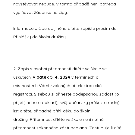
navštěvovat nebude. V tomto případě není potřeba
vyplňovat žádanku na čipy.
Informace o čipu od jiného dítěte zapište prosím do
Přihlášky do školní družiny.
2. Zápis s osobní přítomnosti dítěte ve škole se
uskuteční
v pátek 5. 4. 2024
v termínech a
místnostech Vámi zvolených při elektronické
registraci. S sebou si přineste podepsanou žádost (o
přijetí, nebo o odklad), svůj občanský průkaz a rodný
list dítěte, případně přihl¨ášku do školní
družiny. Přítomnost dítěte ve škole není nutná,
přítomnost zákonného zástupce ano. Zastupuje-li dítě