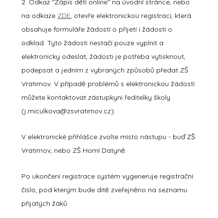
2. Odkaz "Zápis dětí online" na úvodní stránce, nebo
na odkaze
ZDE
, otevře elektronickou registraci, která
obsahuje formuláře žádostí o přijetí i žádostí o
odklad. Tyto žádosti nestačí pouze vyplnit a
elektronicky odeslat, žádosti je potřeba vytisknout,
podepsat a jedním z vybraných způsobů předat ZŠ
Vratimov. V případě problémů s elektronickou žádostí
můžete kontaktovat zástupkyni ředitelky školy
(j.miculkova@zsvratimov.cz).
V elektronické přihlášce zvolte místo nástupu - buď ZŠ
Vratimov, nebo ZŠ Horní Datyně.
Po ukončení registrace systém vygeneruje registrační
číslo, pod kterým bude dítě zveřejněno na seznamu
přijatých žáků.