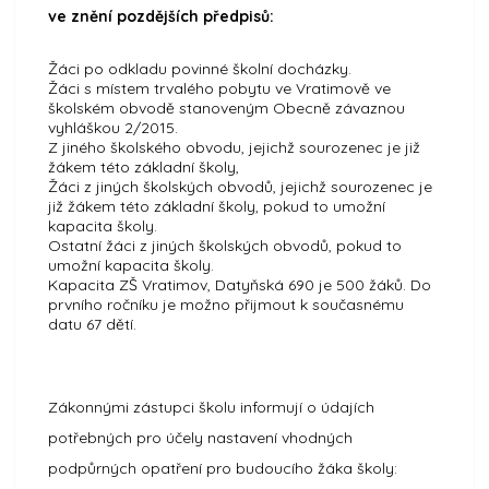
ve znění pozdějších předpisů:
Žáci po odkladu povinné školní docházky.
Žáci s místem trvalého pobytu ve Vratimově ve
školském obvodě stanoveným Obecně závaznou
vyhláškou 2/2015.
Z jiného školského obvodu, jejichž sourozenec je již
žákem této základní školy,
Žáci z jiných školských obvodů, jejichž sourozenec je
již žákem této základní školy, pokud to umožní
kapacita školy.
Ostatní žáci z jiných školských obvodů, pokud to
umožní kapacita školy.
Kapacita ZŠ Vratimov, Datyňská 690 je 500 žáků. Do
prvního ročníku je možno přijmout k současnému
datu 67 dětí.
Zákonnými zástupci školu informují o údajích
potřebných pro účely nastavení vhodných
podpůrných opatření pro budoucího žáka školy: