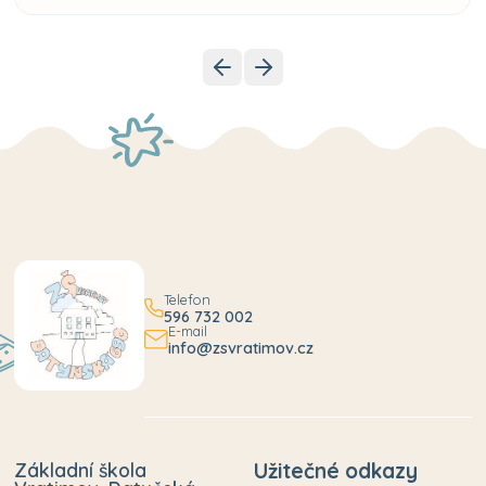
Telefon
596 732 002
E-mail
info@zsvratimov.cz
Základní škola
Užitečné odkazy