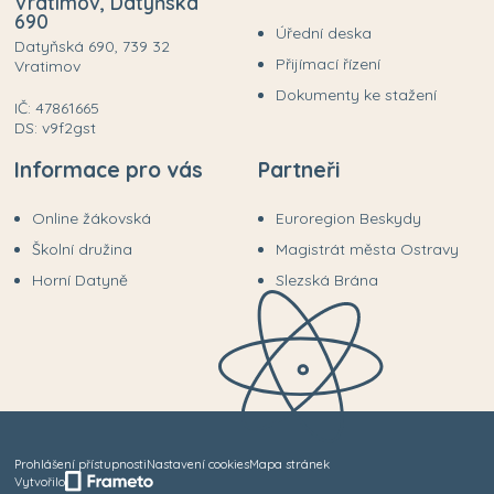
Vratimov, Datyňská
690
Úřední deska
Datyňská 690, 739 32
Přijímací řízení
Vratimov
Dokumenty ke stažení
IČ: 47861665
DS: v9f2gst
Informace pro vás
Partneři
Online žákovská
Euroregion Beskydy
Školní družina
Magistrát města Ostravy
Horní Datyně
Slezská Brána
Prohlášení přístupnosti
Nastavení cookies
Mapa stránek
Vytvořilo