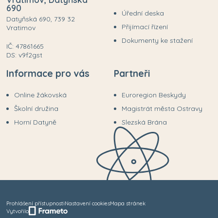
690
Úřední deska
Datyňská 690, 739 32
Přijímací řízení
Vratimov
Dokumenty ke stažení
IČ: 47861665
DS: v9f2gst
Informace pro vás
Partneři
Online žákovská
Euroregion Beskydy
Školní družina
Magistrát města Ostravy
Horní Datyně
Slezská Brána
Prohlášení přístupnosti
Nastavení cookies
Mapa stránek
Vytvořilo