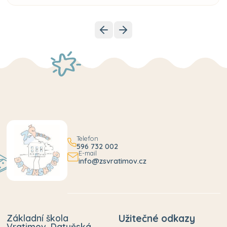
Telefon
596 732 002
E-mail
info@zsvratimov.cz
Základní škola
Užitečné odkazy
Vratimov, Datyňská