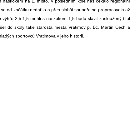
náskokem na 1. místo. V posledním kole nás čekalo regionální
 se od začátku nedařilo a přes slabší soupeře se propracovala až
po výhře 2,5:1,5 mohli s náskokem 1,5 bodu slavit zasloužený titul
išel do školy také starosta města Vratimov p. Bc. Martin Čech a
ladých sportovců Vratimova v jeho historii.