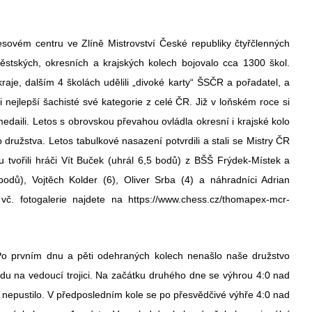
ovém centru ve Zlíně Mistrovství České republiky čtyřčlenných
stských, okresních a krajských kolech bojovalo cca 1300 škol.
aje, dalším 4 školách udělili „divoké karty“ ŠSČR a pořadatel, a
 nejlepší šachisté své kategorie z celé ČR. Již v loňském roce si
daili. Letos s obrovskou převahou ovládla okresní i krajské kolo
družstva. Letos tabulkové nasazení potvrdili a stali se Mistry ČR
vu tvořili hráči Vít Buček (uhrál 6,5 bodů) z BŠŠ Frýdek-Místek a
odů), Vojtěch Kolder (6), Oliver Srba (4) a náhradníci Adrian
. fotogalerie najdete na https://www.chess.cz/thomapex-mcr-
Po prvním dnu a pěti odehraných kolech nenašlo naše družstvo
odu na vedoucí trojici. Na začátku druhého dne se výhrou 4:0 nad
ž nepustilo. V předposledním kole se po přesvědčivé výhře 4:0 nad