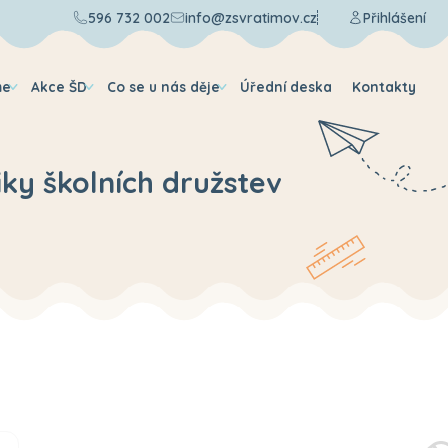
596 732 002
info@zsvratimov.cz
Přihlášení
me
Akce ŠD
Co se u nás děje
Úřední deska
Kontakty
iky školních družstev