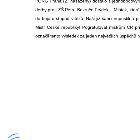
PORG Praha (2. nasazený) dostalo s jednobodovým 
derby proti ZŠ Petra Bezruče Frýdek – Místek, které
do boje o stupně vítězů. Naši již šanci nepustili a 
Mistr České republiky! Pogratulovat mistrům ČR př
označil tento výsledek za jeden největších úspěchů m