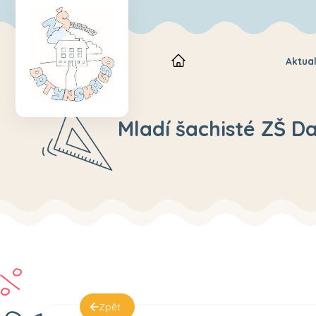
Aktual
Mladí šachisté ZŠ Da
Zpět