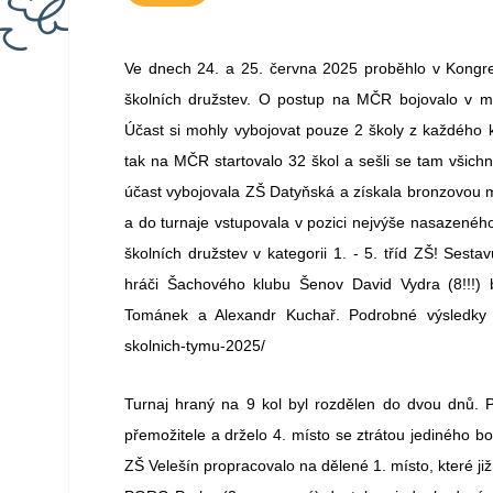
Ve dnech 24. a 25. června 2025 proběhlo v Kongres
školních družstev. O postup na MČR bojovalo v mě
Účast si mohly vybojovat pouze 2 školy z každého kr
tak na MČR startovalo 32 škol a sešli se tam všichni
účast vybojovala ZŠ Datyňská a získala bronzovou me
a do turnaje vstupovala v pozici nejvýše nasazeného 
školních družstev v kategorii 1. - 5. tříd ZŠ! Sesta
hráči Šachového klubu Šenov David Vydra (8!!!) b
Tománek a Alexandr Kuchař. Podrobné výsledky vč
skolnich-tymu-2025/
Turnaj hraný na 9 kol byl rozdělen do dvou dnů. 
přemožitele a drželo 4. místo se ztrátou jediného b
ZŠ Velešín propracovalo na dělené 1. místo, které ji