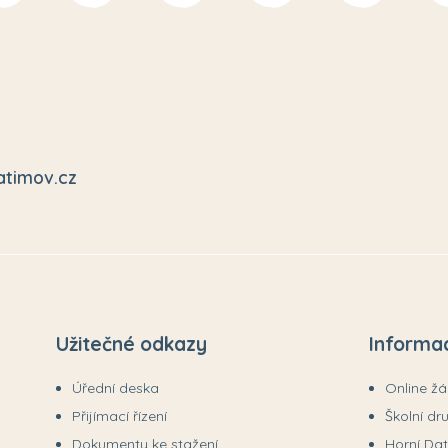
atimov.cz
Užitečné odkazy
Informa
Úřední deska
Online ž
Přijímací řízení
Školní dr
Dokumenty ke stažení
Horní Da