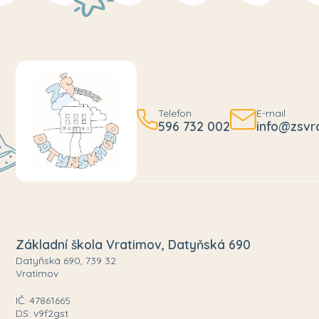
Telefon
E-mail
596 732 002
info@zsvr
Základní škola Vratimov, Datyňská 690
Datyňská 690, 739 32
Vratimov
IČ: 47861665
DS: v9f2gst