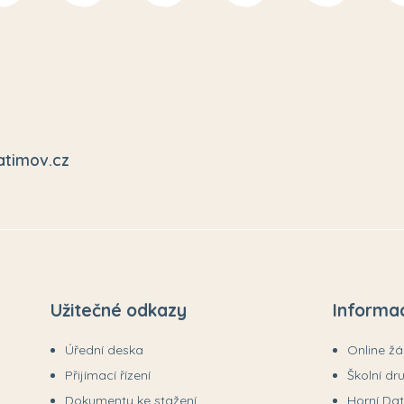
atimov.cz
Užitečné odkazy
Informa
Úřední deska
Online ž
Přijímací řízení
Školní dr
Dokumenty ke stažení
Horní Da