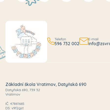
Telefon
E-mail
596 732 002
info@zsvr
Základní škola Vratimov, Datyňská 690
Datyňská 690, 739 32
Vratimov
IČ: 47861665
DS: v9f2gst