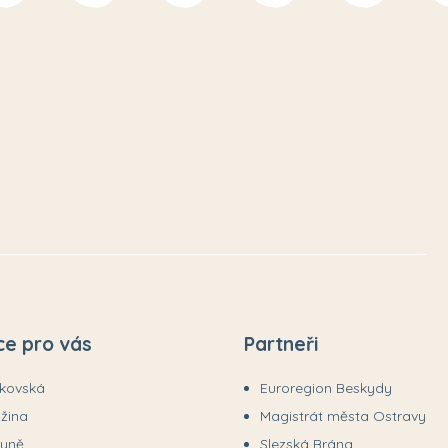
ce pro vás
Partneři
ákovská
Euroregion Beskydy
užina
Magistrát města Ostravy
tyně
Slezská Brána