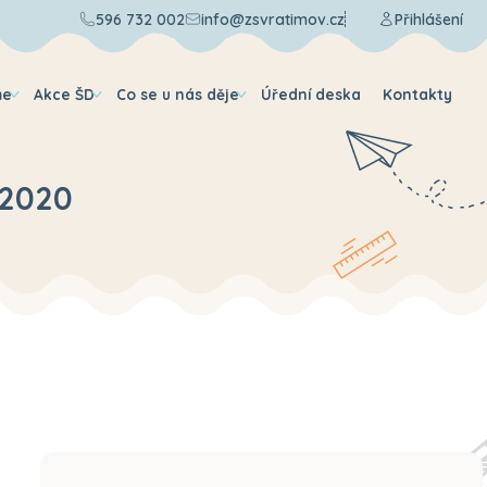
596 732 002
info@zsvratimov.cz
Přihlášení
me
Akce ŠD
Co se u nás děje
Úřední deska
Kontakty
/2020