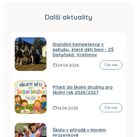
Další aktuality
Digitální kompetence v
pohybu, které děti baví - ZŠ
Datyňská, Vratimov
24.06.2026
Číst více
Přijetí do školní družiny pro
školní rok 2026/2027
16.06.2026
Číst více
Škola v přírodě v Novém
Hrozenkově