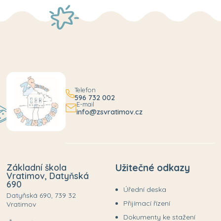
Telefon
596 732 002
E-mail
info@zsvratimov.cz
Základní škola
Užitečné odkazy
Vratimov, Datyňská
690
Úřední deska
Datyňská 690, 739 32
Přijímací řízení
Vratimov
Dokumenty ke stažení