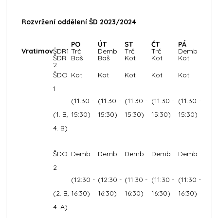
Rozvržení oddělení ŠD 2023/2024
PO
ÚT
ST
ČT
PÁ
Vratimov
ŠDR1
Trč
Demb
Trč
Trč
Demb
ŠDR
Baš
Baš
Kot
Kot
Kot
2
ŠDO
Kot
Kot
Kot
Kot
Kot
1
(11:30 -
(11:30 -
(11:30 -
(11:30 -
(11:30 -
(1. B,
15:30)
15:30)
15:30)
15:30)
15:30)
4. B)
ŠDO
Demb
Demb
Demb
Demb
Demb
2
(12:30 -
(12:30 -
(11:30 -
(11:30 -
(11:30 -
(2. B,
16:30)
16:30)
16:30)
16:30)
16:30)
4. A)