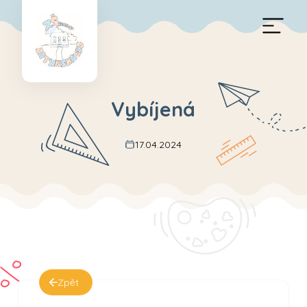
Vybíjená
17.04.2024
Zpět