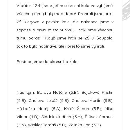
V pátek 12.4. jsme jeli na okresní kolo ve vybíjené.
Všechny týmy byly moc dobré. Prohráli jsme proti
ZŠ Klegova v prvním kole, ale nakonec jsme v
zápase o první místo vyhráli. Jinak jsme všechny
týmy porazili. Když jsme hráli se ZŠ J. Šoupala,
tak to bylo napínavé, ale i přesto jsme vyhráli.
Postupujeme do okresního kola!
Náš tým: Borová Natálie (5.B), Bujoková Kristin
(5.B), Choleva Lukáš (5.B), Choleva Martin (5.B),
Hřebačka Matěj (5.A), Králík Šimon (5.B), Mika
Viktor (4.B), Sládek Jindřich (5.A), Štůsek Samuel
(4.A), Winkler Tomáš (5.B), Zelinka Jan (5.B)