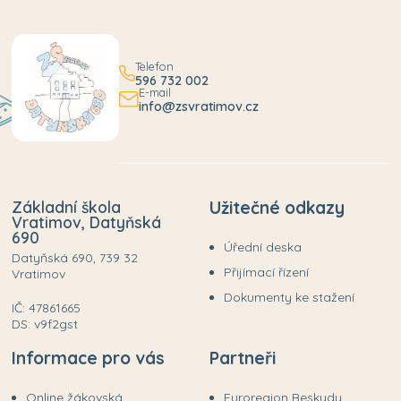
Telefon
596 732 002
E-mail
info@zsvratimov.cz
Základní škola
Užitečné odkazy
Vratimov, Datyňská
690
Úřední deska
Datyňská 690, 739 32
Přijímací řízení
Vratimov
Dokumenty ke stažení
IČ: 47861665
DS: v9f2gst
Informace pro vás
Partneři
Online žákovská
Euroregion Beskydy