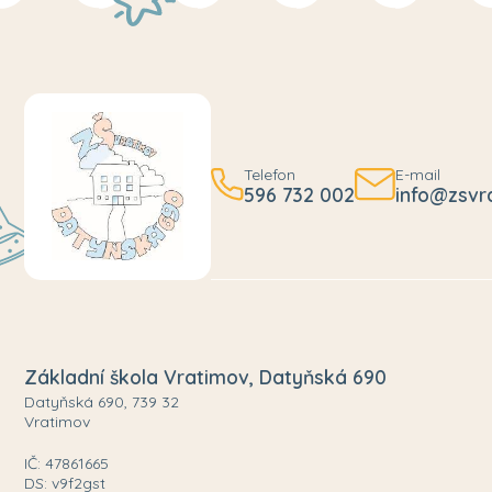
Telefon
E-mail
596 732 002
info@zsvr
Základní škola Vratimov, Datyňská 690
Datyňská 690, 739 32
Vratimov
IČ: 47861665
DS: v9f2gst