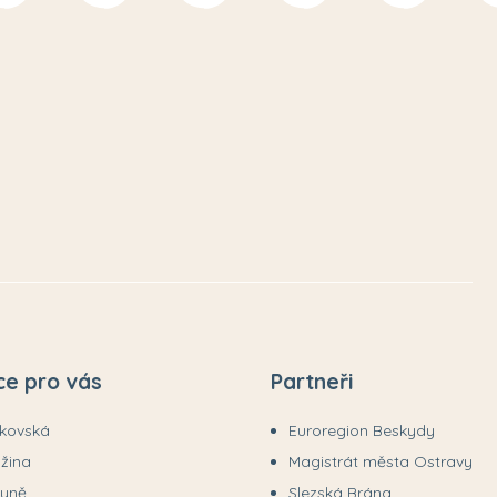
ce pro vás
Partneři
ákovská
Euroregion Beskydy
užina
Magistrát města Ostravy
tyně
Slezská Brána