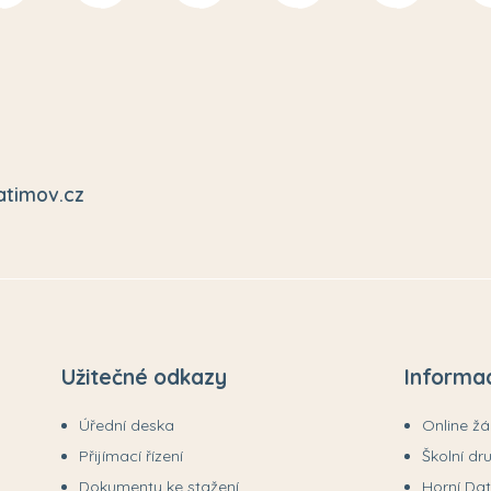
atimov.cz
Užitečné odkazy
Informa
Úřední deska
Online ž
Přijímací řízení
Školní dr
Dokumenty ke stažení
Horní Da