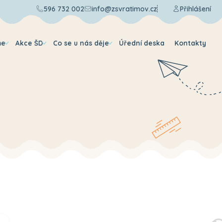
596 732 002
info@zsvratimov.cz
Přihlášení
me
Akce ŠD
Co se u nás děje
Úřední deska
Kontakty