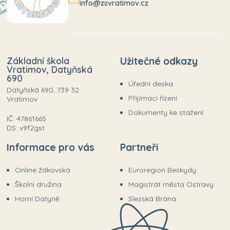
info@zsvratimov.cz
Základní škola
Užitečné odkazy
Vratimov, Datyňská
690
Úřední deska
Datyňská 690, 739 32
Přijímací řízení
Vratimov
Dokumenty ke stažení
IČ: 47861665
DS: v9f2gst
Informace pro vás
Partneři
Online žákovská
Euroregion Beskydy
Školní družina
Magistrát města Ostravy
Horní Datyně
Slezská Brána