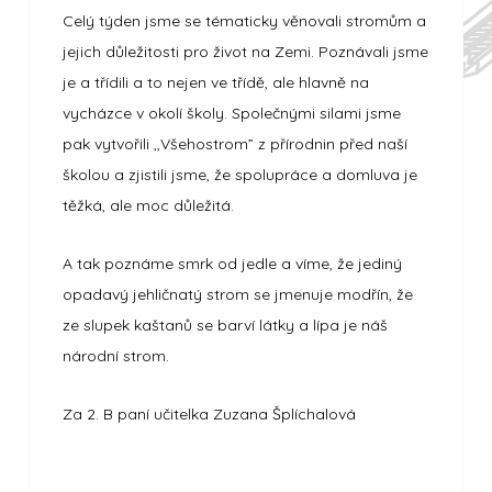
Celý týden jsme se tématicky věnovali stromům a
jejich důležitosti pro život na Zemi. Poznávali jsme
je a třídili a to nejen ve třídě, ale hlavně na
vycházce v okolí školy. Společnými silami jsme
pak vytvořili ,,Všehostrom” z přírodnin před naší
školou a zjistili jsme, že spolupráce a domluva je
těžká, ale moc důležitá.
A tak poznáme smrk od jedle a víme, že jediný
opadavý jehličnatý strom se jmenuje modřín, že
ze slupek kaštanů se barví látky a lípa je náš
národní strom.
Za 2. B paní učitelka Zuzana Šplíchalová