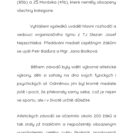
(85b) a ZŠ Morávka (41b), které neměly obsazeny
všechny kategorie.
Vyhlášení výsledků uváděl hlavní rozhodčí a
vedoucí organizačního týmu z TJ Slezan Josef
Nejezchleba. Předávání medailí úspěšným žákům
se ujali Petr Baďura a Mgr. Jana Biolková.
Během závodů byly vidět výborné atletické
výkony, děti si sahaly na dno svých fyzických i
psychických sil. Odměnou jim byl kromě medaile
jistě i pocit, že překonaly samy sebe, což je nejen
ve sportu, ale i v životě určitě důležité.
Atletických závodů se účastnilo okolo 200 žáků a
tak staly již tradičním a nejpočetněji obsazeným
vyvrcholením celého cyklu školních sportovních