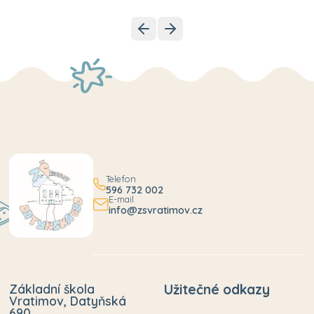
Telefon
596 732 002
E-mail
info@zsvratimov.cz
Základní škola
Užitečné odkazy
Vratimov, Datyňská
690