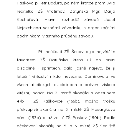
Paskova p.Petr Baďura, po něm krátce promluvila
ředitelka ZŠ Vratimov, Datyňská Mgr. Darja
Kuchařová. Hlavní rozhodčí závodů Josef
Nejezchleba seznámil závodníky s organizačními
podmínkami vlastního průběhu závodu.
Při neúčasti ZŠ Šenov byla největším
favoritem ZŠ Datyňská, která už po první
disciplíně - sprintech, dala jasně najevo, že ji
letošní vítězství nikdo nevezme. Dominovala ve
všech atletických disciplínách a právem získala
vítězný pohár. Na 2. místě skončila s odstupem
47b ZŠ Raškovice (166b), možná trošku
překvapivě skončila na 3. místě ZŠ Masarykovo
nám. (153b) a až za ní ZŠ Paskov (150b). Podle
očekávání skončily na 5. a 6. místě ZŠ Sedliště