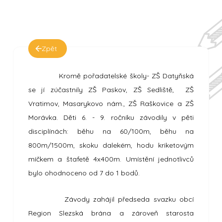
Zpět
Kromě pořadatelské školy- ZŠ Datyňská
se jí zúčastnily ZŠ Paskov, ZŠ Sedliště, ZŠ
Vratimov, Masarykovo nám., ZŠ Raškovice a ZŠ
Morávka. Děti 6. - 9. ročníku závodily v pěti
disciplínách: běhu na 60/100m, běhu na
800m/1500m, skoku dalekém, hodu kriketovým
míčkem a štafetě 4x400m. Umístění jednotlivců
bylo ohodnoceno od 7 do 1 bodů.
Závody zahájil předseda svazku obcí
Region Slezská brána a zároveň starosta