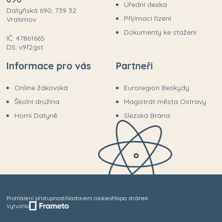
Úřední deska
Datyňská 690, 739 32
Přijímací řízení
Vratimov
Dokumenty ke stažení
IČ: 47861665
DS: v9f2gst
Informace pro vás
Partneři
Online žákovská
Euroregion Beskydy
Školní družina
Magistrát města Ostravy
Horní Datyně
Slezská Brána
Prohlášení přístupnosti
Nastavení cookies
Mapa stránek
Vytvořilo