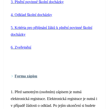
3. Plnění povinné školní docházky
4. Odklad školní docházky
5. Kritéria pro přijímání žáků k plnění povinné školní
docházky
6. Zveřejnění
Forma zápisu
1. Před samotným (osobním) zápisem je nutná
elektronická registrace. Elektronická registrace je nutná i
v případě žádosti o odklad. Po jejím ukončení si budete