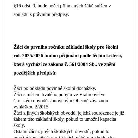
§16 odst. 9, bude počet přijímaných žáků snížen v
souladu s právními předpisy.
Žáci do prvního ročníku základní školy pro školní
rok 2025/2026 budou přijímáni podle těchto kritérií,
která vychází ze zákona č. 561/2004 Sb., ve znění
pozdějších předpisů:
Žáci po odkladu povinné školní docházky.
Žáci s místem trvalého pobytu ve Vratimově ve
školském obvodě stanoveným Obecně závaznou
vyhláškou 2/2015.
Žáci z jiných školských obvodů, jejichž sourozenec je již
žákem této základní školy, pokud to umožní kapacita
školy.
Ostatní žáci z jiných školských obvodů, pokud to
umožní kapacita školy. O jejich výběru rozhodne los.