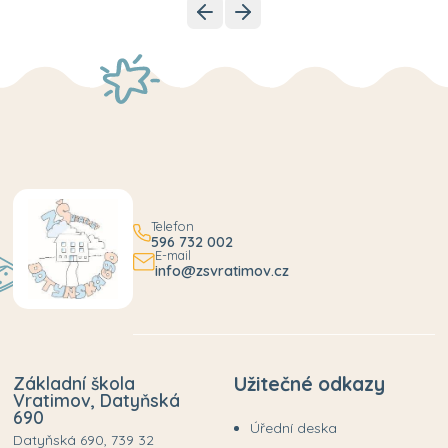
Telefon
596 732 002
E-mail
info@zsvratimov.cz
Základní škola
Užitečné odkazy
Vratimov, Datyňská
690
Úřední deska
Datyňská 690, 739 32