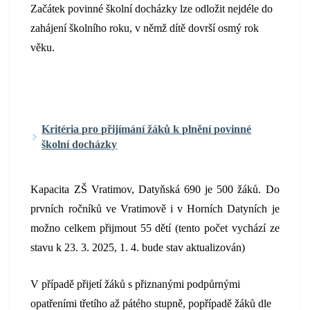
Začátek povinné školní docházky lze odložit nejdéle do
zahájení školního roku, v němž dítě dovrší osmý rok
věku.
Kritéria pro přijímání žáků k plnění povinné
školní docházky
Kapacita ZŠ Vratimov, Datyňská 690 je 500 žáků. Do
prvních ročníků ve Vratimově i v Horních Datyních je
možno celkem přijmout 55 dětí (tento počet vychází ze
stavu k 23. 3. 2025, 1. 4. bude stav aktualizován)
V případě přijetí žáků s přiznanými podpůrnými
opatřeními třetího až pátého stupně, popřípadě žáků dle