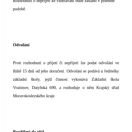
Rozhodnutí o nepřijetí ke vzdělávání bude zasláno v písemné
podobě.
Odvolání
Proti rozhodnutí o přijetí či nepřijetí lze podat odvolání ve
lhůtě 15 dnů od jeho doručení. Odvolání se podává u ředitelky
základní školy, jejíž činnost vykonává Základní škola
Vratimov, Datyňská 690, a rozhoduje o něm Krajský úřad
Moravskoslezského kraje.
Rozdělení do tříd