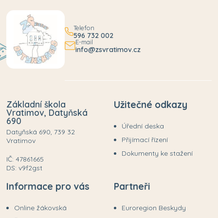
Telefon
596 732 002
E-mail
info@zsvratimov.cz
Základní škola
Užitečné odkazy
Vratimov, Datyňská
690
Úřední deska
Datyňská 690, 739 32
Přijímací řízení
Vratimov
Dokumenty ke stažení
IČ: 47861665
DS: v9f2gst
Informace pro vás
Partneři
Online žákovská
Euroregion Beskydy