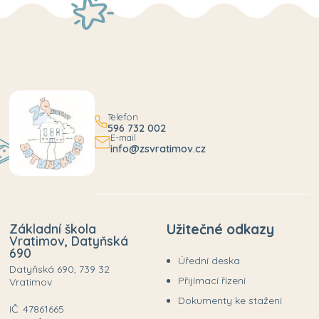
Telefon
596 732 002
E-mail
info@zsvratimov.cz
Základní škola
Užitečné odkazy
Vratimov, Datyňská
690
Úřední deska
Datyňská 690, 739 32
Přijímací řízení
Vratimov
Dokumenty ke stažení
IČ: 47861665