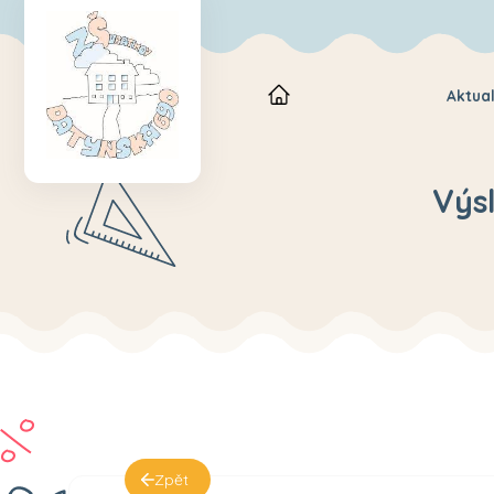
Aktual
Výs
Zpět