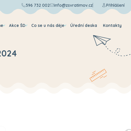
596 732 002
info@zsvratimov.cz
Přihlášení
me
Akce ŠD
Co se u nás děje
Úřední deska
Kontakty
2024