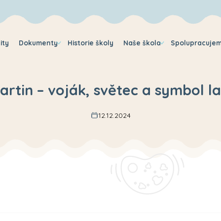
ity
Dokumenty
Historie školy
Naše škola
Spolupracuje
rtin – voják, světec a symbol l
12.12.2024