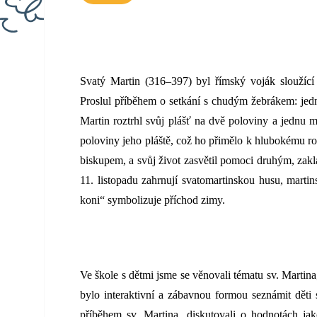
Svatý Martin (316–397) byl římský voják sloužící
Proslul příběhem o setkání s chudým žebrákem: jed
Martin roztrhl svůj plášť na dvě poloviny a jednu m
poloviny jeho pláště, což ho přimělo k hlubokému r
biskupem, a svůj život zasvětil pomoci druhým, zaklá
11. listopadu zahrnují svatomartinskou husu, marti
koni“ symbolizuje příchod zimy.
Ve škole s dětmi jsme se věnovali tématu sv. Martina
bylo interaktivní a zábavnou formou seznámit děti
příběhem sv. Martina, diskutovali o hodnotách jak