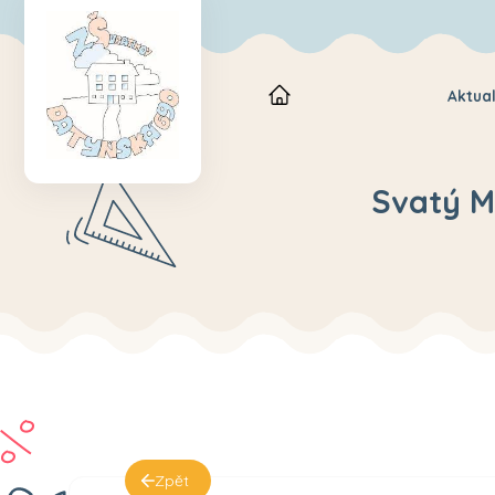
Aktual
Svatý Ma
Zpět