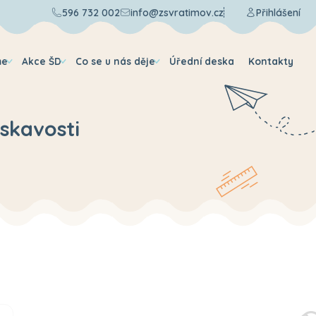
596 732 002
info@zsvratimov.cz
Přihlášení
me
Akce ŠD
Co se u nás děje
Úřední deska
Kontakty
askavosti