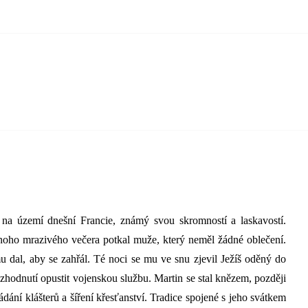
 na území dnešní Francie, známý svou skromností a laskavostí.
noho mrazivého večera potkal muže, který neměl žádné oblečení.
u dal, aby se zahřál. Té noci se mu ve snu zjevil Ježíš oděný do
ozhodnutí opustit vojenskou službu.
Martin se stal knězem, později
dání klášterů a šíření křesťanství. Tradice spojené s jeho svátkem