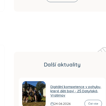
Další aktuality
Digitální kompetence v pohybu,
které děti baví - ZŠ Datyňská,
Vratimov
24.06.2026
Číst více