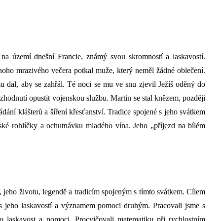
 na území dnešní Francie, známý svou skromností a laskavostí.
noho mrazivého večera potkal muže, který neměl žádné oblečení.
u dal, aby se zahřál. Té noci se mu ve snu zjevil Ježíš oděný do
ozhodnutí opustit vojenskou službu.
Martin se stal knězem, později
dání klášterů a šíření křesťanství. Tradice spojené s jeho svátkem
nské rohlíčky a ochutnávku mladého vína. Jeho „příjezd na bílém
, jeho životu, legendě a tradicím spojeným s tímto svátkem. Cílem
 s jeho laskavostí a významem pomoci druhým. Pracovali jsme s
o laskavost a pomoci. Procvičovali matematiku při rychlostním