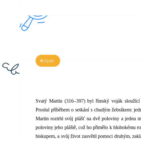
Zpět
Svatý Martin (316–397) byl římský voják sloužící
Proslul příběhem o setkání s chudým žebrákem: jed
Martin roztrhl svůj plášť na dvě poloviny a jednu m
poloviny jeho pláště, což ho přimělo k hlubokému r
biskupem, a svůj život zasvětil pomoci druhým, zaklá