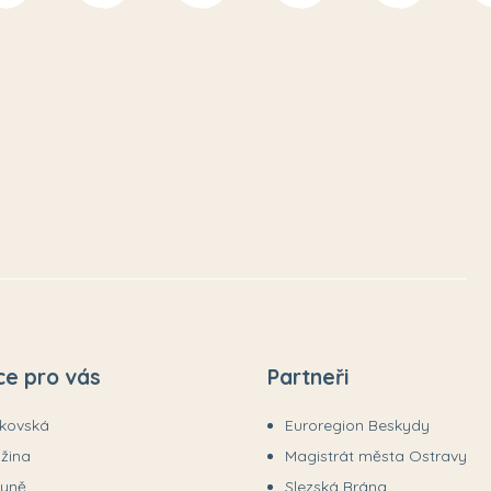
ce pro vás
Partneři
ákovská
Euroregion Beskydy
užina
Magistrát města Ostravy
tyně
Slezská Brána