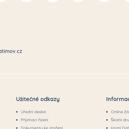
atimov.cz
Užitečné odkazy
Informa
Úřední deska
Online ž
Přijímací řízení
Školní dr
Dokumenty ke stažení
Horní Da