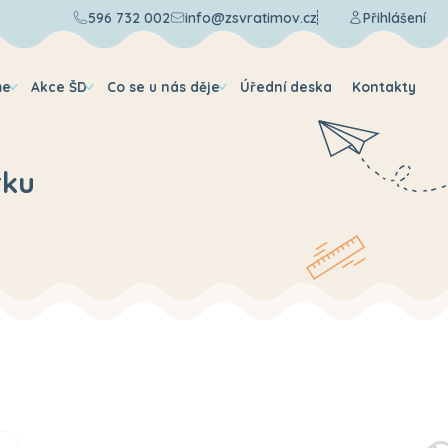
596 732 002
info@zsvratimov.cz
Přihlášení
me
Akce ŠD
Co se u nás děje
Úřední deska
Kontakty
rku