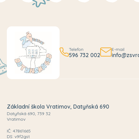
Telefon
E-mail
596 732 002
info@zsvr
Základní škola Vratimov, Datyňská 690
Datyňská 690, 739 32
Vratimov
IČ: 47861665
DS: v9f2gst