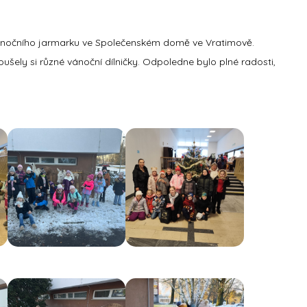
y vánočního jarmarku ve Společenském domě ve Vratimově.
oušely si různé vánoční dílničky. Odpoledne bylo plné radosti,