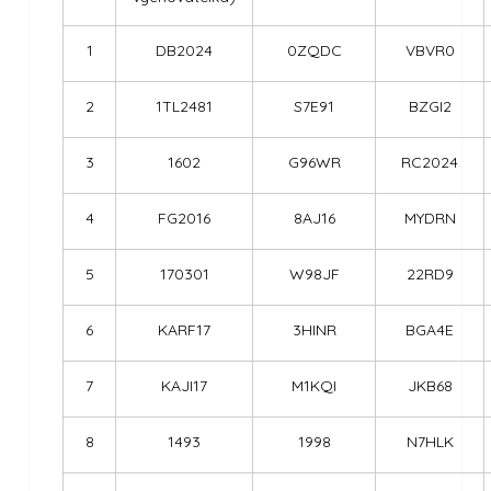
1
DB2024
0ZQDC
VBVR0
2
1TL2481
S7E91
BZGI2
3
1602
G96WR
RC2024
4
FG2016
8AJ16
MYDRN
5
170301
W98JF
22RD9
6
KARF17
3HINR
BGA4E
7
KAJI17
M1KQI
JKB68
8
1493
1998
N7HLK