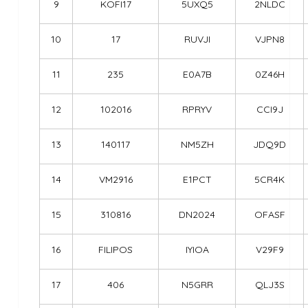
9
KOFI17
5UXQ5
2NLDC
10
17
RUVJI
VJPN8
11
235
E0A7B
0Z46H
12
102016
RPRYV
CCI9J
13
140117
NM5ZH
JDQ9D
14
VM2916
E1PCT
5CR4K
15
310816
DN2024
OFASF
16
FILIPOS
IYIOA
V29F9
17
406
N5GRR
QLJ3S