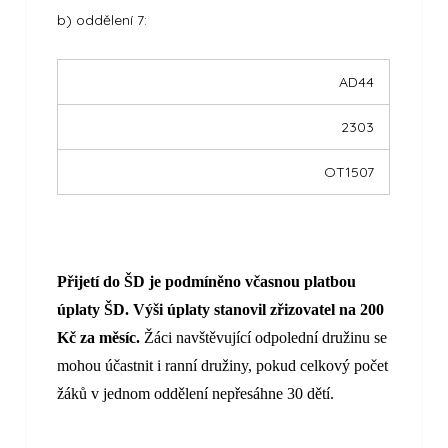
b) oddělení 7:
AD44
2303
OT1507
Přijetí do ŠD je podmíněno včasnou platbou
úplaty ŠD. Výši úplaty stanovil zřizovatel na 200
Kč za měsíc.
Žáci navštěvující odpolední družinu se
mohou účastnit i ranní družiny, pokud celkový počet
žáků v jednom oddělení nepřesáhne 30 dětí.