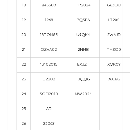
18
845309
PP2024
G63OU
19
1968
PQSFA
LT2XS
20
18TOM83
U9QK4
2W6JD
21
OZVA02
2NI4B
TMSO0
22
13102015
EXJZT
XQK0Y
23
D2202
I0QQG
96C8G
24
SOFI2010
MW2024
25
AD
26
2306S