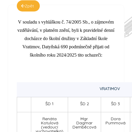
Zpět
V souladu s vyhláškou č. 74/2005 Sb., o zájmovém
vzdělávání, v platném znění, byli k pravidelné denní
docházce do školní družiny v Základní škole
Vratimov, Datyňská 690 podmínečně přijati od
školního roku 2024/2025 tito uchazeči:
VRATIMOV
ŠD 1
ŠD 2
ŠD 3
Renáta
Mgr.
Dora
Kotulová
Dagmar
Pummová
(vedoucí
Demběcová
vychovatelka)