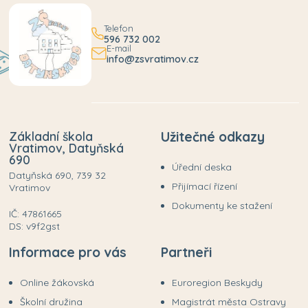
Telefon
596 732 002
E-mail
info@zsvratimov.cz
Základní škola
Užitečné odkazy
Vratimov, Datyňská
690
Úřední deska
Datyňská 690, 739 32
Přijímací řízení
Vratimov
Dokumenty ke stažení
IČ: 47861665
DS: v9f2gst
Informace pro vás
Partneři
Online žákovská
Euroregion Beskydy
Školní družina
Magistrát města Ostravy