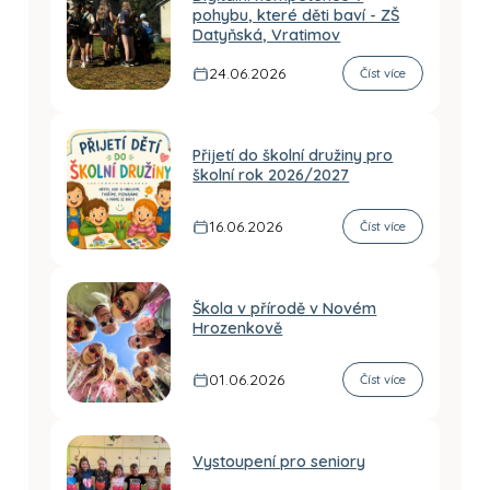
pohybu, které děti baví - ZŠ
Datyňská, Vratimov
24.06.2026
Číst více
Přijetí do školní družiny pro
školní rok 2026/2027
16.06.2026
Číst více
Škola v přírodě v Novém
Hrozenkově
01.06.2026
Číst více
Vystoupení pro seniory