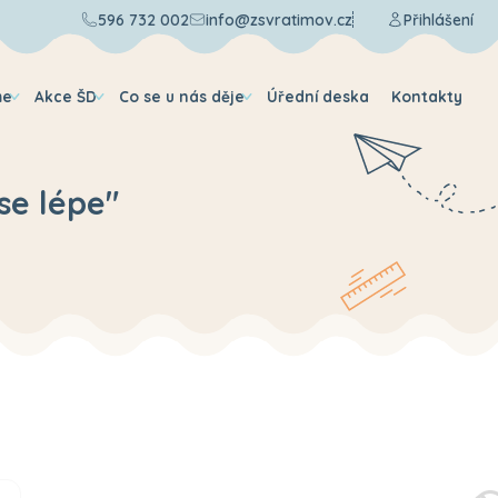
596 732 002
info@zsvratimov.cz
Přihlášení
me
Akce ŠD
Co se u nás děje
Úřední deska
Kontakty
se lépe"