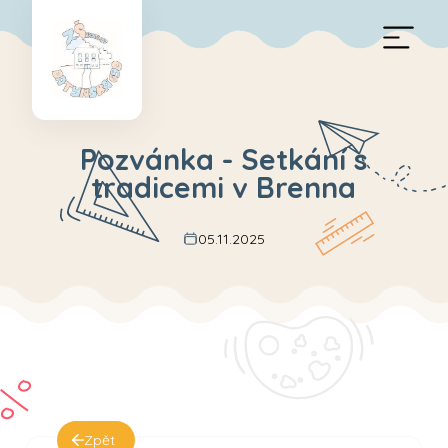
Pozvánka - Setkání s
tradicemi v Brenna
05.11.2025
Zpět