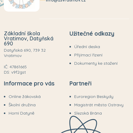
info@zsvratimov.cz
Základní škola
Užitečné odkazy
Vratimov, Datyňská
690
Úřední deska
Datyňská 690, 739 32
Přijímací řízení
Vratimov
Dokumenty ke stažení
IČ: 47861665
DS: v9f2gst
Informace pro vás
Partneři
Online žákovská
Euroregion Beskydy
Školní družina
Magistrát města Ostravy
Horní Datyně
Slezská Brána