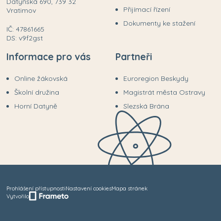
Datyňská 690, 739 32
Přijímací řízení
Vratimov
Dokumenty ke stažení
IČ: 47861665
DS: v9f2gst
Informace pro vás
Partneři
Online žákovská
Euroregion Beskydy
Školní družina
Magistrát města Ostravy
Horní Datyně
Slezská Brána
Prohlášení přístupnosti
Nastavení cookies
Mapa stránek
Vytvořilo