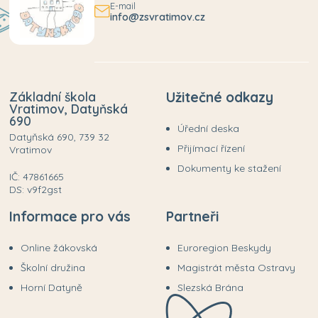
E-mail
info@zsvratimov.cz
Základní škola
Užitečné odkazy
Vratimov, Datyňská
690
Úřední deska
Datyňská 690, 739 32
Přijímací řízení
Vratimov
Dokumenty ke stažení
IČ: 47861665
DS: v9f2gst
Informace pro vás
Partneři
Online žákovská
Euroregion Beskydy
Školní družina
Magistrát města Ostravy
Horní Datyně
Slezská Brána