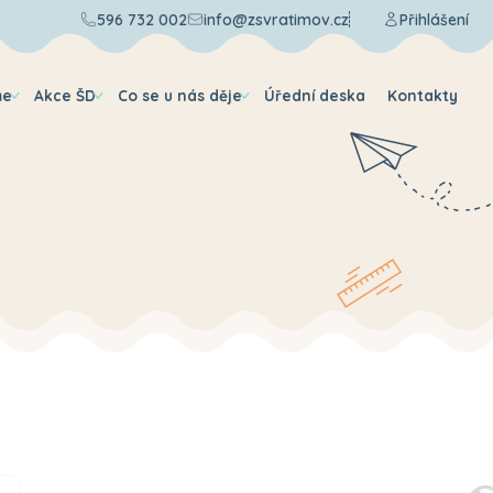
596 732 002
info@zsvratimov.cz
Přihlášení
me
Akce ŠD
Co se u nás děje
Úřední deska
Kontakty