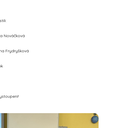
ili:
nka Nováčková
ena Frydryšková
ek
ystoupení!