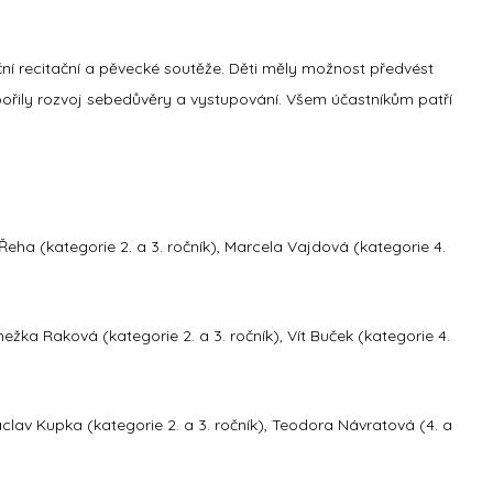
ční recitační a pěvecké soutěže. Děti měly možnost předvést
pořily rozvoj sebedůvěry a vystupování. Všem účastníkům patří
ip Řeha (kategorie 2. a 3. ročník), Marcela Vajdová (kategorie 4.
nežka Raková (kategorie 2. a 3. ročník), Vít Buček (kategorie 4.
áclav Kupka (kategorie 2. a 3. ročník), Teodora Návratová (4. a