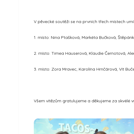
V pěvecké soutěži se na prvních třech místech umíst
1. místo: Nina Ptašková, Markéta Bučková, Štěpá
2. místo: Timea Hauserová, Klaudie Černotová, Al
3. místo: Zora Mravec, Karolína Hrnčárová, Vít Buč
Všem vítězům gratulujeme a děkujeme za skvélé v