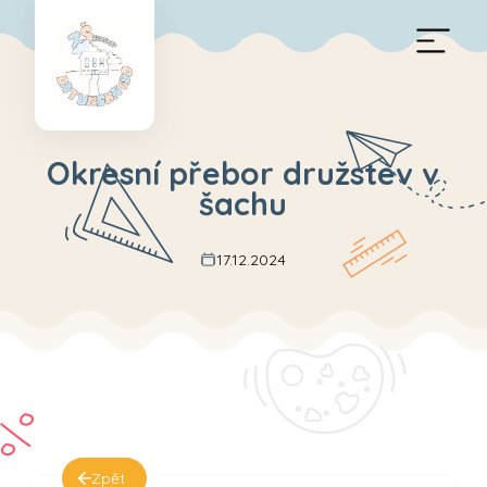
Okresní přebor družstev v
šachu
17.12.2024
Zpět