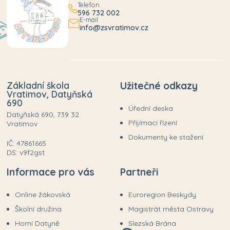
Telefon
596 732 002
E-mail
info@zsvratimov.cz
Základní škola
Užitečné odkazy
Vratimov, Datyňská
690
Úřední deska
Datyňská 690, 739 32
Přijímací řízení
Vratimov
Dokumenty ke stažení
IČ: 47861665
DS: v9f2gst
Informace pro vás
Partneři
Online žákovská
Euroregion Beskydy
Školní družina
Magistrát města Ostravy
Horní Datyně
Slezská Brána