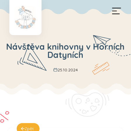
Návštěva knihovny v Horních
Datyních
25.10.2024
Zpět