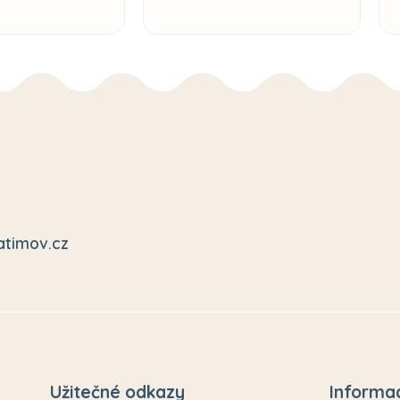
atimov.cz
Užitečné odkazy
Informa