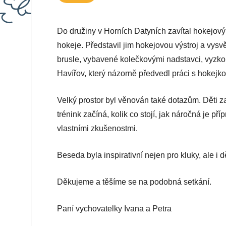
Do družiny v Horních Datyních zavítal hokejový 
hokeje. Představil jim hokejovou výstroj a vysvětl
brusle, vybavené kolečkovými nadstavci, vyzko
Havířov, který názorně předvedl práci s hokejko
Velký prostor byl věnován také dotazům. Děti zaj
trénink začíná, kolik co stojí, jak náročná je p
vlastními zkušenostmi.
Beseda byla inspirativní nejen pro kluky, ale i 
Děkujeme a těšíme se na podobná setkání.
Paní vychovatelky Ivana a Petra