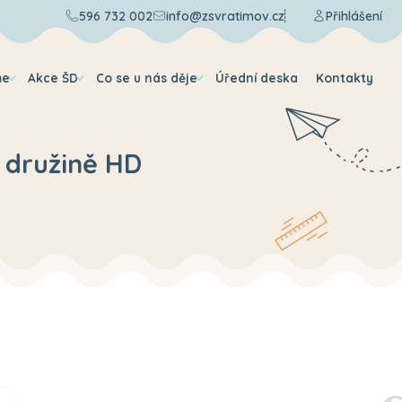
596 732 002
info@zsvratimov.cz
Přihlášení
me
Akce ŠD
Co se u nás děje
Úřední deska
Kontakty
 družině HD