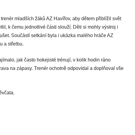
trenér mladších žáků AZ Havířov, aby dětem přiblížil svět
il, k čemu jednotlivé části slouží. Děti si mohly výstroj i
ušet. Součástí setkání byla i ukázka malého hráče AZ
u a střelbu.
ímalo, jak často hokejisté trénují, v kolik hodin ráno
říprava na zápasy. Trenér ochotně odpovídal a doplňoval vše
děvčata.