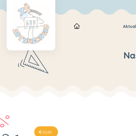
Aktual
Na
Zpět