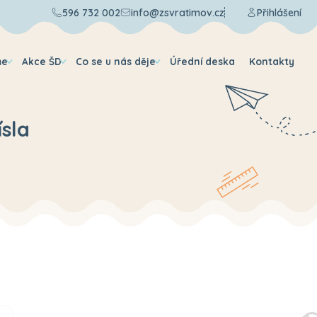
596 732 002
info@zsvratimov.cz
Přihlášení
me
Akce ŠD
Co se u nás děje
Úřední deska
Kontakty
sla