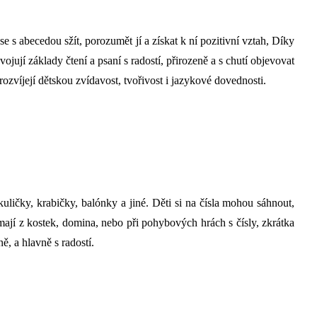
e s abecedou sžít, porozumět jí a získat k ní pozitivní vztah, Díky
jují základy čtení a psaní s radostí, přirozeně a s chutí objevovat
rozvíjejí dětskou zvídavost, tvořivost i jazykové dovednosti.
ličky, krabičky, balónky a jiné. Děti si na čísla mohou sáhnout,
 mají z kostek, domina, nebo při pohybových hrách s čísly, zkrátka
ě, a hlavně s radostí.