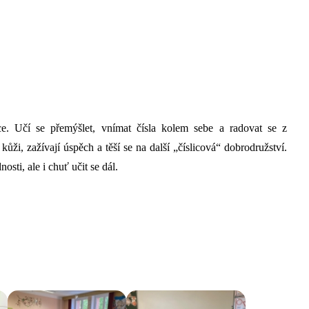
ce. Učí se přemýšlet, vnímat čísla kolem sebe a radovat se z
ůži, zažívají úspěch a těší se na další „číslicová“ dobrodružství.
sti, ale i chuť učit se dál.