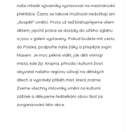
naše mladé výtvarníky vystavovat na mezinárodní
přehlídce. Často se takové možnosti nedočkají ani
„dospělí“ umělci. Proto už teď blahopřejeme všem
dětem, jejichž práce se dostaly do užšího výběru
a jsou v galerii vystaveny. Pokud budete mít cestu
do Polska, podpořte naše žáky a přispějte svým
hlasem. Je moc pěkné vidět, jak děti vnímají
místa, kde žijí. Krajina, příroda i kulturní život
obyvatel našeho regionu ožívají na dětských
dílech a vyprávějí příběh míst, která známe.
Zveme všechny milovníky umění na kulturní
zážitek a děkujeme ředitelkám obou škol za
zorganizování této akce.