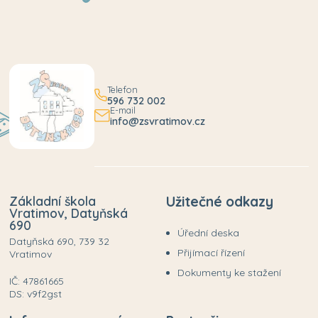
Telefon
596 732 002
E-mail
info@zsvratimov.cz
Základní škola
Užitečné odkazy
Vratimov, Datyňská
690
Úřední deska
Datyňská 690, 739 32
Přijímací řízení
Vratimov
Dokumenty ke stažení
IČ: 47861665
DS: v9f2gst