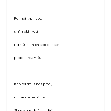
Farmář srp nese,
s ním obilí kosí.
Na stůl nám chleba donese,
proto u nás vítězí.
Kapitalismus nás prosí,
my se ale nedáme.
Slunce nás drží v naději