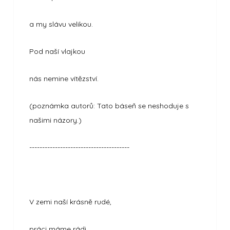
a my slávu velikou.
Pod naší vlajkou
nás nemine vítězství.
(poznámka autorů: Tato báseň se neshoduje s
našimi názory.)
---------------------------------------
V zemi naší krásně rudé,
práci máme rádi.