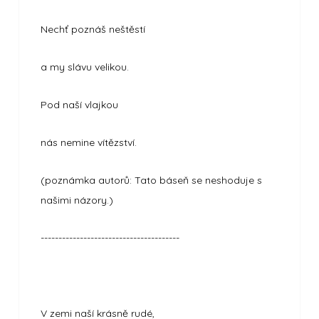
Nechť poznáš neštěstí
a my slávu velikou.
Pod naší vlajkou
nás nemine vítězství.
(poznámka autorů: Tato báseň se neshoduje s
našimi názory.)
---------------------------------------
V zemi naší krásně rudé,