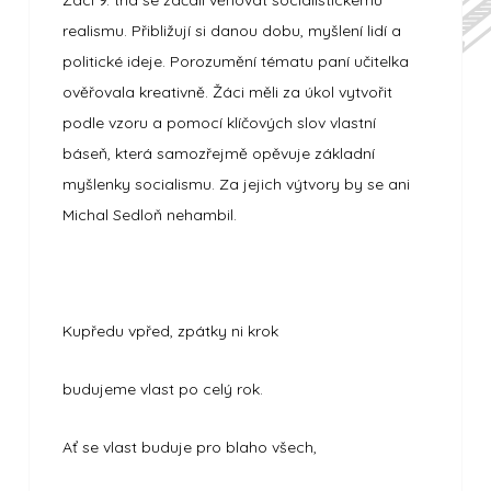
Žáci 9. tříd se začali věnovat socialistickému
realismu. Přibližují si danou dobu, myšlení lidí a
politické ideje. Porozumění tématu paní učitelka
ověřovala kreativně. Žáci měli za úkol vytvořit
podle vzoru a pomocí klíčových slov vlastní
báseň, která samozřejmě opěvuje základní
myšlenky socialismu. Za jejich výtvory by se ani
Michal Sedloň nehambil.
Kupředu vpřed, zpátky ni krok
budujeme vlast po celý rok.
Ať se vlast buduje pro blaho všech,