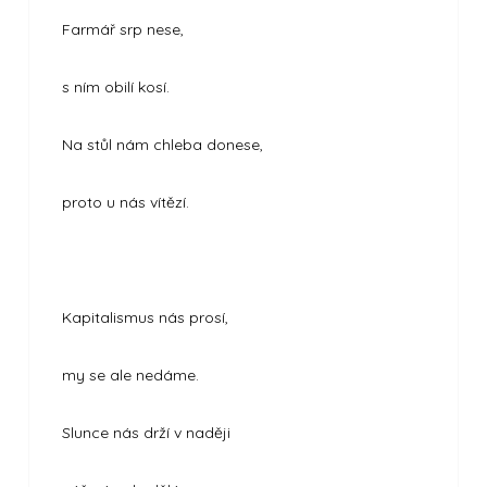
Farmář srp nese,
s ním obilí kosí.
Na stůl nám chleba donese,
proto u nás vítězí.
Kapitalismus nás prosí,
my se ale nedáme.
Slunce nás drží v naději