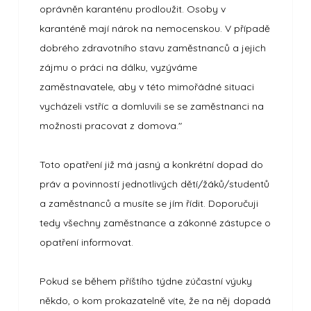
oprávněn karanténu prodloužit. Osoby v
karanténě mají nárok na nemocenskou. V případě
dobrého zdravotního stavu zaměstnanců a jejich
zájmu o práci na dálku, vyzýváme
zaměstnavatele, aby v této mimořádné situaci
vycházeli vstříc a domluvili se se zaměstnanci na
možnosti pracovat z domova."
Toto opatření již má jasný a konkrétní dopad do
práv a povinností jednotlivých dětí/žáků/studentů
a zaměstnanců a musíte se jím řídit. Doporučuji
tedy všechny zaměstnance a zákonné zástupce o
opatření informovat.
Pokud se během příštího týdne zúčastní výuky
někdo, o kom prokazatelně víte, že na něj dopadá