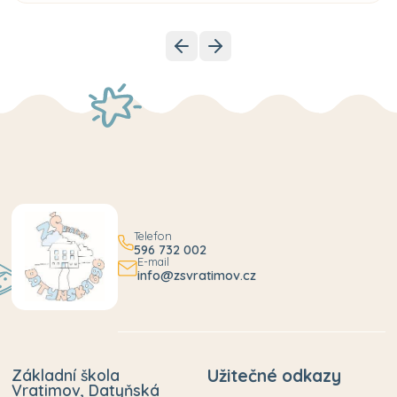
Telefon
596 732 002
E-mail
info@zsvratimov.cz
Základní škola
Užitečné odkazy
Vratimov, Datyňská