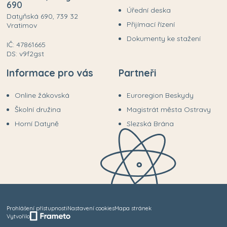
690
Úřední deska
Datyňská 690, 739 32
Přijímací řízení
Vratimov
Dokumenty ke stažení
IČ: 47861665
DS: v9f2gst
Informace pro vás
Partneři
Online žákovská
Euroregion Beskydy
Školní družina
Magistrát města Ostravy
Horní Datyně
Slezská Brána
Prohlášení přístupnosti
Nastavení cookies
Mapa stránek
Vytvořilo