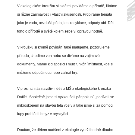
V ekologickém kroužku si s dětmi povídáme o přírodě, říkáme
si různé zajímavosti i vlastní zkušenosti. Probíráme témata
jako je voda, ovzduší, půda, les, recyklace, odpady atd. Děti
toho o přírodě a světě kolem sebe ví opravdu hodně.
V kroužku si kromě povídání také malujeme, pozorujeme
přírodu, chodíme ven nebo se díváme na zajímavé
dokumenty. Máme k dispozici i multifunkční místnost, kde si
můžeme odpočinout nebo zahrát hry.
V prosinci nás navštívili děti z MŠ z ekologického kroužku
Datlíci. Společně jsme si vyzkoušeli pár pokusů, podívali se
mikroskopem na stavbu těla včely a také jsme si za pomoci
lupy prohlédli hmyz v pryskyřici.
Doufám, že dětem nadšení z ekologie vydrží hodně dlouho