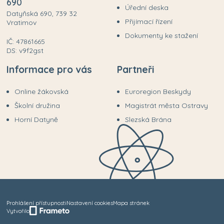
690
Úřední deska
Datyňská 690, 739 32
Přijímací řízení
Vratimov
Dokumenty ke stažení
IČ: 47861665
DS: v9f2gst
Informace pro vás
Partneři
Online žákovská
Euroregion Beskydy
Školní družina
Magistrát města Ostravy
Horní Datyně
Slezská Brána
Prohlášení přístupnosti
Nastavení cookies
Mapa stránek
Vytvořilo