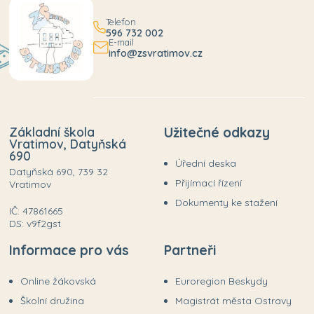
Telefon
596 732 002
E-mail
info@zsvratimov.cz
Základní škola
Užitečné odkazy
Vratimov, Datyňská
690
Úřední deska
Datyňská 690, 739 32
Přijímací řízení
Vratimov
Dokumenty ke stažení
IČ: 47861665
DS: v9f2gst
Informace pro vás
Partneři
Online žákovská
Euroregion Beskydy
Školní družina
Magistrát města Ostravy