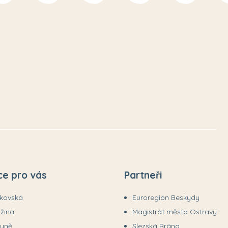
ce pro vás
Partneři
ákovská
Euroregion Beskydy
užina
Magistrát města Ostravy
tyně
Slezská Brána