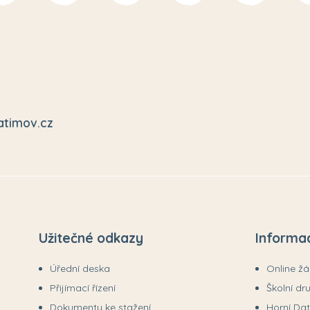
atimov.cz
Užitečné odkazy
Informa
Úřední deska
Online ž
Přijímací řízení
Školní dr
Dokumenty ke stažení
Horní Da