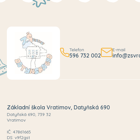
Telefon
E-mail
596 732 002
info@zsvr
Základní škola Vratimov, Datyňská 690
Datyňská 690, 739 32
Vratimov
IČ: 47861665
DS: v9f2gst