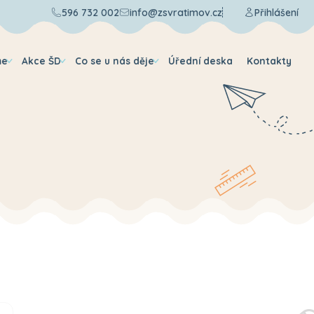
596 732 002
info@zsvratimov.cz
Přihlášení
me
Akce ŠD
Co se u nás děje
Úřední deska
Kontakty