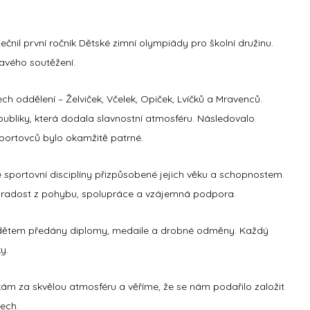
ečnil první ročník
Dětské zimní
olympiády
pro školní družinu.
avého soutěžení.
ech oddělení –
Želviček, Včelek, Opiček, Lvíčků a Mravenců
.
ubliky, která dodala slavnostní atmosféru. Následovalo
portovců bylo okamžitě patrné.
é sportovní disciplíny přizpůsobené jejich věku a schopnostem.
m
radost z pohybu, spolupráce a vzájemná podpora
.
 dětem předány diplomy, medaile a drobné odměny. Každý
y.
m za skvělou atmosféru a věříme, že se nám podařilo založit
tech.