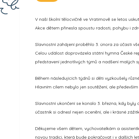
V naší školní tělocvičně ve
Vratimově
se letos uskut
Akce dětem přinesla spoustu radosti, pohybu i zdr
Slavnostní zahájení proběhlo
3. února
za účasti vš
Celou událost doprovázela státní hymna České rep
představení jednotlivých týmů a nadšení malých s
Během následujících týdnů si děti vyzkoušely různ
Hlavním cílem nebylo jen soutěžení, ale předevší
Slavnostní ukončení se konalo
3. března
, kdy byly
účastník si odnesl nejen ocenění, ale i krásné zážitk
Děkujeme všem dětem, vychovatelkám a asistentká
novou tradici, která bude pokračovat i v dalších le