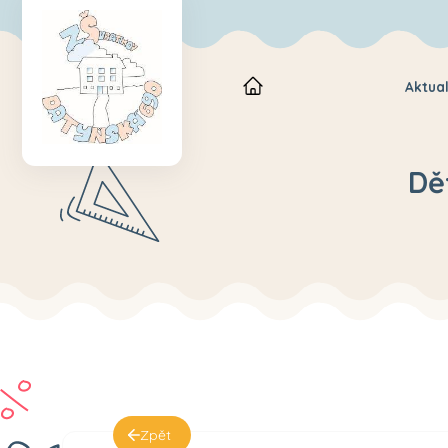
Aktual
Dě
Zpět