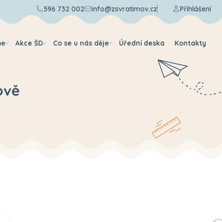
596 732 002
info@zsvratimov.cz
Přihlášení
me
Akce ŠD
Co se u nás děje
Úřední deska
Kontakty
ově