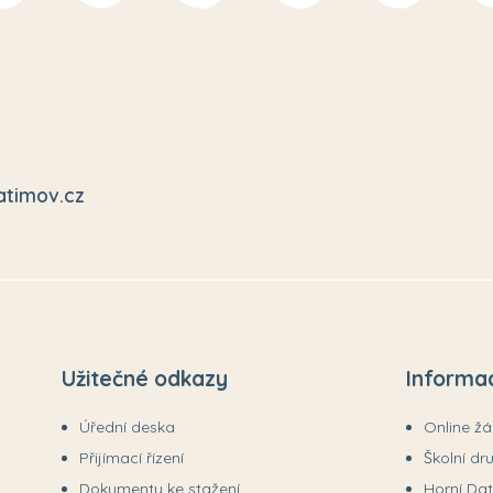
atimov.cz
Užitečné odkazy
Informa
Úřední deska
Online ž
Přijímací řízení
Školní dr
Dokumenty ke stažení
Horní Da