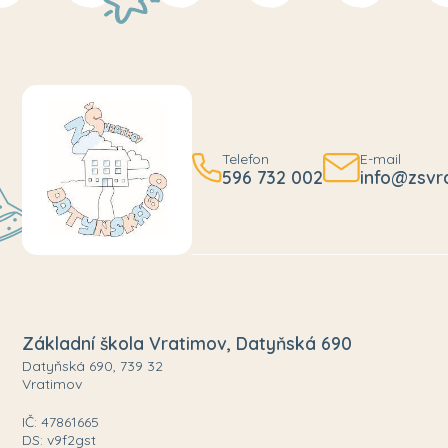
Telefon
E-mail
596 732 002
info@zsvr
Základní škola Vratimov, Datyňská 690
Datyňská 690, 739 32
Vratimov
IČ: 47861665
DS: v9f2gst