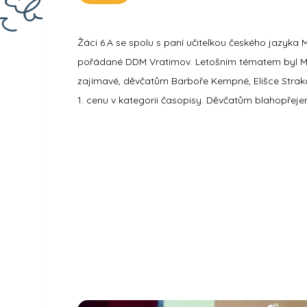
Žáci 6.A se spolu s paní učitelkou českého jazyka 
pořádané DDM Vratimov. Letošním tématem byl Mod
zajímavé, děvčatům Barboře Kempné, Elišce Strako
1. cenu v kategorii časopisy. Děvčatům blahopřeje