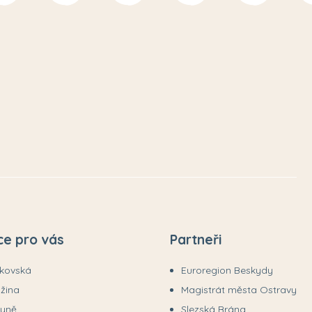
ce pro vás
Partneři
ákovská
Euroregion Beskydy
užina
Magistrát města Ostravy
tyně
Slezská Brána