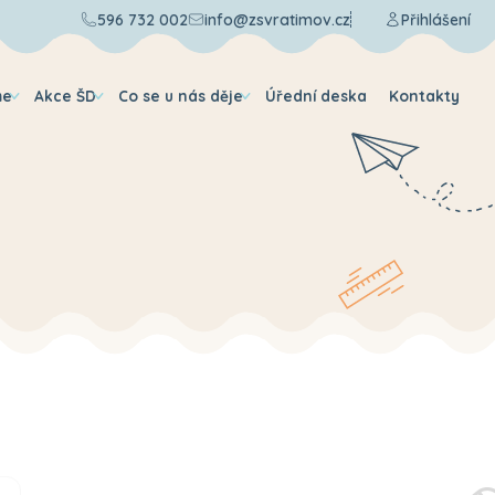
596 732 002
info@zsvratimov.cz
Přihlášení
me
Akce ŠD
Co se u nás děje
Úřední deska
Kontakty