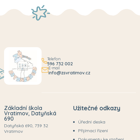
Telefon
596 732 002
E-mail
info@zsvratimov.cz
Základní škola
Užitečné odkazy
Vratimov, Datyňská
690
Úřední deska
Datyňská 690, 739 32
Přijímací řízení
Vratimov
Dokumenty ke stažení