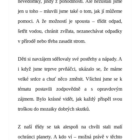
nevědomky, jindy z pohodlnosti. Ale nezůstali jsme
jen u toho – mluvili jsme také o tom, jak jí můžeme
pomoci. A že možností je spousta – třídit odpad,
šetřit vodou, chránit zvířata, nezanechávat odpadky
v přírodě nebo třeba zasadit strom.
Děti si navzájem sdělovaly své postřehy a nápady. A
i když jsme teprve prvňáčci, ukázalo se, že máme
velké srdce a chuť něco změnit. Všichni jsme se k
tématu postavili zodpovědně a s opravdovým
zájmem. Bylo krásné vidět, jak každý přispěl svou
troškou do mozaiky dobrých skutků.
Z naší třídy se tak alespoň na chvíli stali malí
ochránci planety. A kdo ví – možná právě v těchto