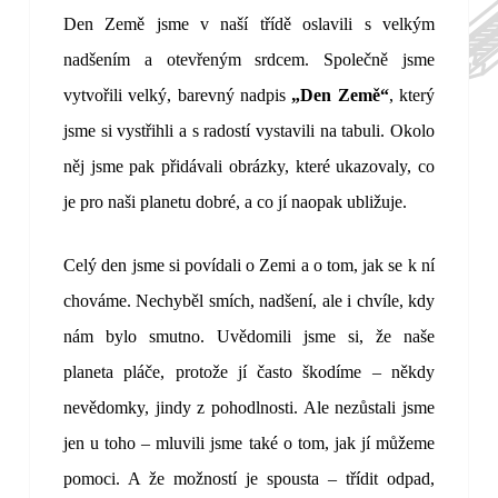
Den Země jsme v naší třídě oslavili s velkým
nadšením a otevřeným srdcem. Společně jsme
vytvořili velký, barevný nadpis
„Den Země“
, který
jsme si vystřihli a s radostí vystavili na tabuli. Okolo
něj jsme pak přidávali obrázky, které ukazovaly, co
je pro naši planetu dobré, a co jí naopak ubližuje.
Celý den jsme si povídali o Zemi a o tom, jak se k ní
chováme. Nechyběl smích, nadšení, ale i chvíle, kdy
nám bylo smutno. Uvědomili jsme si, že naše
planeta pláče, protože jí často škodíme – někdy
nevědomky, jindy z pohodlnosti. Ale nezůstali jsme
jen u toho – mluvili jsme také o tom, jak jí můžeme
pomoci. A že možností je spousta – třídit odpad,