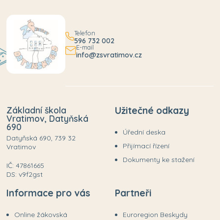
Telefon
596 732 002
E-mail
info@zsvratimov.cz
Základní škola
Užitečné odkazy
Vratimov, Datyňská
690
Úřední deska
Datyňská 690, 739 32
Přijímací řízení
Vratimov
Dokumenty ke stažení
IČ: 47861665
DS: v9f2gst
Informace pro vás
Partneři
Online žákovská
Euroregion Beskydy