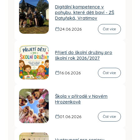
Digitální kompetence v
pohybu, které děti baví - ZŠ
Datyňská, Vratimov
24.06.2026
Číst více
Přijetí do školní družiny pro
školní rok 2026/2027
16.06.2026
Číst více
Škola v přírodě v Novém
Hrozenkově
01.06.2026
Číst více
Vystoupení pro seniory