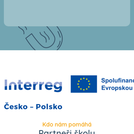
Kdo nám pomáhá
Partneři školy