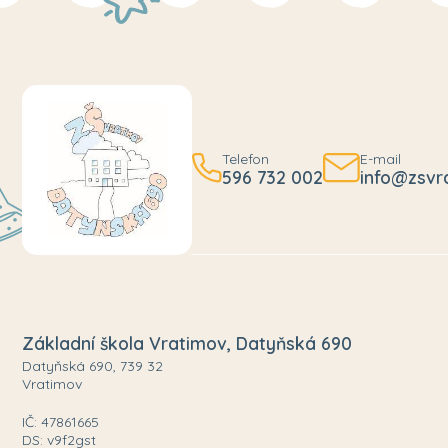
Telefon
E-mail
596 732 002
info@zsvr
Základní škola Vratimov, Datyňská 690
Datyňská 690, 739 32
Vratimov
IČ: 47861665
DS: v9f2gst