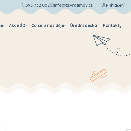
596 732 002
info@zsvratimov.cz
Přihlášení
me
Akce ŠD
Co se u nás děje
Úřední deska
Kontakty