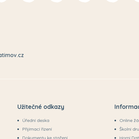
atimov.cz
Užitečné odkazy
Informa
Úřední deska
Online ž
Přijímací řízení
Školní dr
Dokumenty ke stažení
Horní Da