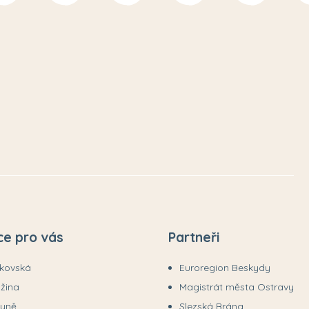
ce pro vás
Partneři
ákovská
Euroregion Beskydy
užina
Magistrát města Ostravy
tyně
Slezská Brána