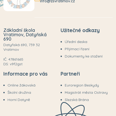
info@zsvratimov.cz
Základní škola
Užitečné odkazy
Vratimov, Datyňská
690
Úřední deska
Datyňská 690, 739 32
Přijímací řízení
Vratimov
Dokumenty ke stažení
IČ: 47861665
DS: v9f2gst
Informace pro vás
Partneři
Online žákovská
Euroregion Beskydy
Školní družina
Magistrát města Ostravy
Horní Datyně
Slezská Brána